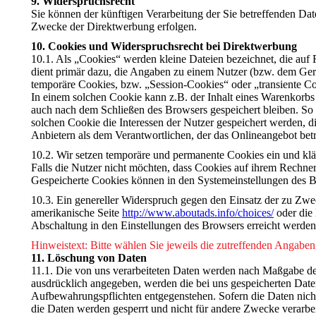
9. Widerspruchsrecht
Sie können der künftigen Verarbeitung der Sie betreffenden D
Zwecke der Direktwerbung erfolgen.
10. Cookies und Widerspruchsrecht bei Direktwerbung
10.1. Als „Cookies“ werden kleine Dateien bezeichnet, die auf
dient primär dazu, die Angaben zu einem Nutzer (bzw. dem Gerä
temporäre Cookies, bzw. „Session-Cookies“ oder „transiente Co
In einem solchen Cookie kann z.B. der Inhalt eines Warenkorbs
auch nach dem Schließen des Browsers gespeichert bleiben. So
solchen Cookie die Interessen der Nutzer gespeichert werden
Anbietern als dem Verantwortlichen, der das Onlineangebot betr
10.2. Wir setzen temporäre und permanente Cookies ein und kl
Falls die Nutzer nicht möchten, dass Cookies auf ihrem Rechner
Gespeicherte Cookies können in den Systemeinstellungen des 
10.3. Ein genereller Widerspruch gegen den Einsatz der zu Zwec
amerikanische Seite
http://www.aboutads.info/choices/
oder die
Abschaltung in den Einstellungen des Browsers erreicht werden.
Hinweistext: Bitte wählen Sie jeweils die zutreffenden Angaben
11. Löschung von Daten
11.1. Die von uns verarbeiteten Daten werden nach Maßgabe de
ausdrücklich angegeben, werden die bei uns gespeicherten Date
Aufbewahrungspflichten entgegenstehen. Sofern die Daten nicht 
die Daten werden gesperrt und nicht für andere Zwecke verarbei