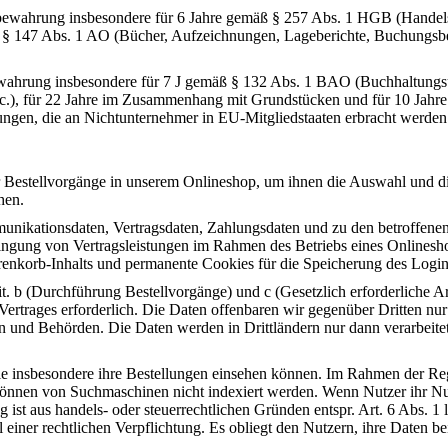
fbewahrung insbesondere für 6 Jahre gemäß § 257 Abs. 1 HGB (Handelsb
ß § 147 Abs. 1 AO (Bücher, Aufzeichnungen, Lageberichte, Buchungsbel
bewahrung insbesondere für 7 J gemäß § 132 Abs. 1 BAO (Buchhaltung
c.), für 22 Jahre im Zusammenhang mit Grundstücken und für 10 Jahre
ungen, die an Nichtunternehmer in EU-Mitgliedstaaten erbracht werd
 Bestellvorgänge in unserem Onlineshop, um ihnen die Auswahl und di
hen.
unikationsdaten, Vertragsdaten, Zahlungsdaten und zu den betroffenen
ringung von Vertragsleistungen im Rahmen des Betriebs eines Onlines
renkorb-Inhalts und permanente Cookies für die Speicherung des Login-
lit. b (Durchführung Bestellvorgänge) und c (Gesetzlich erforderliche 
rtrages erforderlich. Die Daten offenbaren wir gegenüber Dritten n
 und Behörden. Die Daten werden in Drittländern nur dann verarbeitet, 
ie insbesondere ihre Bestellungen einsehen können. Im Rahmen der Regi
d können von Suchmaschinen nicht indexiert werden. Wenn Nutzer ihr 
g ist aus handels- oder steuerrechtlichen Gründen entspr. Art. 6 Abs
 einer rechtlichen Verpflichtung. Es obliegt den Nutzern, ihre Daten b