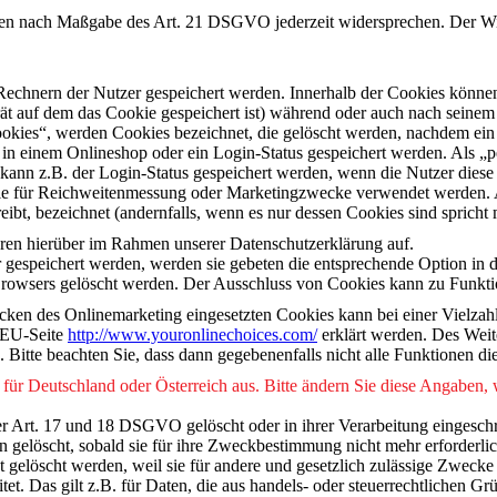
aten nach Maßgabe des Art. 21 DSGVO jederzeit widersprechen. Der Wi
 Rechnern der Nutzer gespeichert werden. Innerhalb der Cookies könn
t auf dem das Cookie gespeichert ist) während oder auch nach seinem
okies“, werden Cookies bezeichnet, die gelöscht werden, nachdem ein 
 in einem Onlineshop oder ein Login-Status gespeichert werden. Als „p
 kann z.B. der Login-Status gespeichert werden, wenn die Nutzer die
, die für Reichweitenmessung oder Marketingzwecke verwendet werden.
eibt, bezeichnet (andernfalls, wenn es nur dessen Cookies sind spricht
ären hierüber im Rahmen unserer Datenschutzerklärung auf.
 gespeichert werden, werden sie gebeten die entsprechende Option in d
Browsers gelöscht werden. Der Ausschluss von Cookies kann zu Funkti
ken des Onlinemarketing eingesetzten Cookies kann bei einer Vielzahl 
 EU-Seite
http://www.youronlinechoices.com/
erklärt werden. Des Weit
 Bitte beachten Sie, dass dann gegebenenfalls nicht alle Funktionen 
 für Deutschland oder Österreich aus. Bitte ändern Sie diese Angaben,
r Art. 17 und 18 DSGVO gelöscht oder in ihrer Verarbeitung eingesch
n gelöscht, sobald sie für ihre Zweckbestimmung nicht mehr erforderli
gelöscht werden, weil sie für andere und gesetzlich zulässige Zwecke e
tet. Das gilt z.B. für Daten, die aus handels- oder steuerrechtlichen 