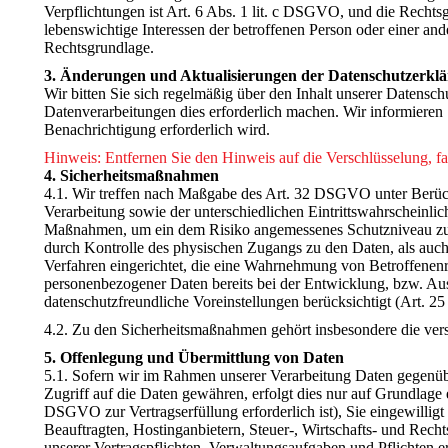
Verpflichtungen ist Art. 6 Abs. 1 lit. c DSGVO, und die Rechtsg
lebenswichtige Interessen der betroffenen Person oder einer an
Rechtsgrundlage.
3. Änderungen und Aktualisierungen der Datenschutzerkl
Wir bitten Sie sich regelmäßig über den Inhalt unserer Datensc
Datenverarbeitungen dies erforderlich machen. Wir informieren 
Benachrichtigung erforderlich wird.
Hinweis: Entfernen Sie den Hinweis auf die Verschlüsselung, falls
4. Sicherheitsmaßnahmen
4.1. Wir treffen nach Maßgabe des Art. 32 DSGVO unter Berüc
Verarbeitung sowie der unterschiedlichen Eintrittswahrscheinlic
Maßnahmen, um ein dem Risiko angemessenes Schutzniveau zu ge
durch Kontrolle des physischen Zugangs zu den Daten, als auch 
Verfahren eingerichtet, die eine Wahrnehmung von Betroffenen
personenbezogener Daten bereits bei der Entwicklung, bzw. Au
datenschutzfreundliche Voreinstellungen berücksichtigt (Art.
4.2. Zu den Sicherheitsmaßnahmen gehört insbesondere die ve
5. Offenlegung und Übermittlung von Daten
5.1. Sofern wir im Rahmen unserer Verarbeitung Daten gegenübe
Zugriff auf die Daten gewähren, erfolgt dies nur auf Grundlage e
DSGVO zur Vertragserfüllung erforderlich ist), Sie eingewilligt
Beauftragten, Hostinganbietern, Steuer-, Wirtschafts- und Rech
unserer Vertragspflichten, Verwaltungsaufgaben und Pflichten e