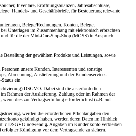
ücher, Inventare, Eröffnungsbilanzen, Jahresabschlüsse,
ege, Handels- und Geschäftsbriefe, für Besteuerung relevante
sunterlagen, Belege/Rechnungen, Konten, Belege,
 bei Unterlagen im Zusammenhang mit elektronisch erbrachten
en und für die der Mini-One-Stop-Shop (MOSS) in Anspruch
e Bestellung der gewählten Produkte und Leistungen, sowie
 Personen unsere Kunden, Interessenten und sonstige
hops, Abrechnung, Auslieferung und der Kundenservices.
Status ein.
Archivierung) DSGVO. Dabei sind die als erforderlich
ur im Rahmen der Auslieferung, Zahlung oder im Rahmen der
wenn dies zur Vertragserfüllung erforderlich ist (z.B. auf
strierung, werden die erforderlichen Pflichtangaben den
Nutzerkonto gekündigt haben, werden deren Daten im Hinblick
. 1 lit. c DSGVO notwendig. Angaben im Kundenkonto verbleiben
ei erfolgter Kündigung vor dem Vertragsende zu sichern.