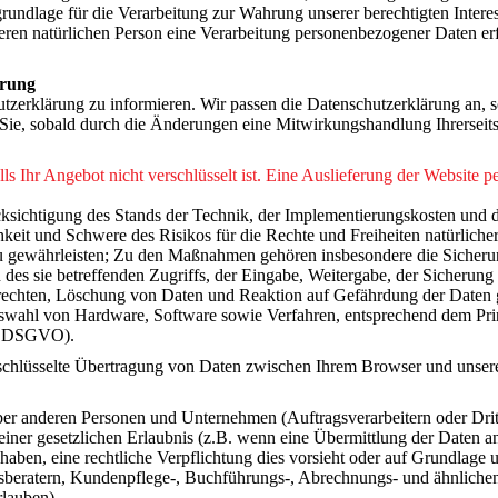
rundlage für die Verarbeitung zur Wahrung unserer berechtigten Interess
deren natürlichen Person eine Verarbeitung personenbezogener Daten er
ärung
hutzerklärung zu informieren. Wir passen die Datenschutzerklärung an,
Sie, sobald durch die Änderungen eine Mitwirkungshandlung Ihrerseits (
 Ihr Angebot nicht verschlüsselt ist. Eine Auslieferung der Website per 
ksichtigung des Stands der Technik, der Implementierungskosten und 
hkeit und Schwere des Risikos für die Rechte und Freiheiten natürliche
währleisten; Zu den Maßnahmen gehören insbesondere die Sicherung d
des sie betreffenden Zugriffs, der Eingabe, Weitergabe, der Sicherung
rechten, Löschung von Daten und Reaktion auf Gefährdung der Daten g
swahl von Hardware, Software sowie Verfahren, entsprechend dem Pri
 25 DSGVO).
rschlüsselte Übertragung von Daten zwischen Ihrem Browser und unser
r anderen Personen und Unternehmen (Auftragsverarbeitern oder Dritten
iner gesetzlichen Erlaubnis (z.B. wenn eine Übermittlung der Daten an D
 haben, eine rechtliche Verpflichtung dies vorsieht oder auf Grundlage 
tsberatern, Kundenpflege-, Buchführungs-, Abrechnungs- und ähnlichen D
rlauben).