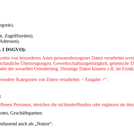
egorie).
, Zugriffszeiten).
Adressen).
s. 1 DSGVO):
egorien von besonderen Arten personenbezogener Daten verarbeitet werd
nschauliche Überzeugungen, Gewerkschaftszugehörigkeit, genetische Dat
er der sexuellen Orientierung. Derartige Daten können z.B. im Erotik o
besondere Kategorien von Daten verarbeitet: < Eingabe >“.
:
offenen Personen, streichen die nichtzutreffenden oder ergänzen sie du
tes, Geschäftspartner.
nfassend auch als „Nutzer“.