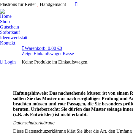
Plastrons für Reiter
Handgemacht
Instagram
page
Home
opens
Shop
in
Gutschein
Sofortkauf
new
Ideenwerkstatt
window
Kontakt
Warenkorb:
0,00
€
0
Zeige Einkaufswagen
Kasse
Login
Keine Produkte im Einkaufswagen.
Haftungshinweis: Das nachstehende Muster ist von einem R
sollten Sie das Muster nur nach sorgfältiger Prüfung und 
beachten müssen und rote Passagen, die Sie besonders prüfe
beraten. Urheberrecht: Sie dürfen das Muster solange inne
(z.B. als Entwickler) ist nicht erlaubt.
Datenschutzerklärung
Diese Datenschutzerklärung klärt Sie über die Art, den Umfan