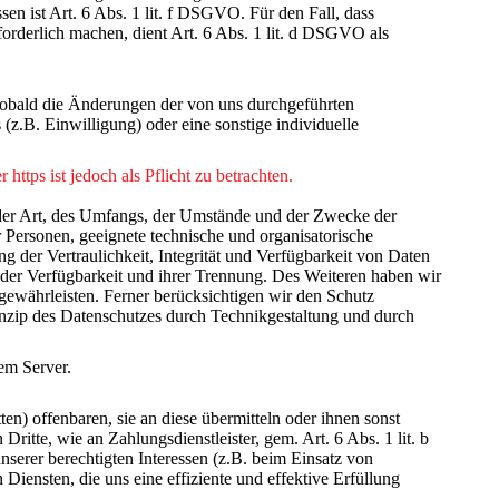
en ist Art. 6 Abs. 1 lit. f DSGVO. Für den Fall, dass
forderlich machen, dient Art. 6 Abs. 1 lit. d DSGVO als
 sobald die Änderungen der von uns durchgeführten
z.B. Einwilligung) oder eine sonstige individuelle
https ist jedoch als Pflicht zu betrachten.
der Art, des Umfangs, der Umstände und der Zwecke der
r Personen, geeignete technische und organisatorische
er Vertraulichkeit, Integrität und Verfügbarkeit von Daten
 der Verfügbarkeit und ihrer Trennung. Des Weiteren haben wir
ewährleisten. Ferner berücksichtigen wir den Schutz
nzip des Datenschutzes durch Technikgestaltung und durch
em Server.
) offenbaren, sie an diese übermitteln oder ihnen sonst
ritte, wie an Zahlungsdienstleister, gem. Art. 6 Abs. 1 lit. b
unserer berechtigten Interessen (z.B. beim Einsatz von
iensten, die uns eine effiziente und effektive Erfüllung