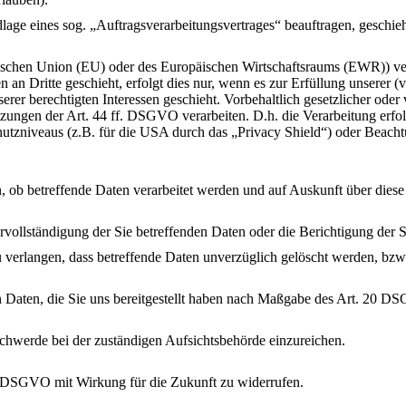
ndlage eines sog. „Auftragsverarbeitungsvertrages“ beauftragen, gesch
päischen Union (EU) oder des Europäischen Wirtschaftsraums (EWR)) v
an Dritte geschieht, erfolgt dies nur, wenn es zur Erfüllung unserer (v
rer berechtigten Interessen geschieht. Vorbehaltlich gesetzlicher oder 
zungen der Art. 44 ff. DSGVO verarbeiten. D.h. die Verarbeitung erfolg
tzniveaus (z.B. für die USA durch das „Privacy Shield“) oder Beachtung
n, ob betreffende Daten verarbeitet werden und auf Auskunft über die
ollständigung der Sie betreffenden Daten oder die Berichtigung der S
verlangen, dass betreffende Daten unverzüglich gelöscht werden, bz
den Daten, die Sie uns bereitgestellt haben nach Maßgabe des Art. 20 
chwerde bei der zuständigen Aufsichtsbehörde einzureichen.
 3 DSGVO mit Wirkung für die Zukunft zu widerrufen.