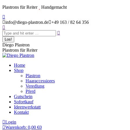
Zum
Plastrons für Reiter
Handgemacht
Inhalt
Instagram
springen
page
info@diego-plastron.de
+49 163 / 82 64 356
Search:
opens
in
new
window
Diego Plastron
Plastrons für Reiter
Home
Shop
Plastron
Haaraccessiores
Veredlung
Pferd
Gutschein
Sofortkauf
Ideenwerkstatt
Kontakt
Login
Warenkorb:
0,00
€
0