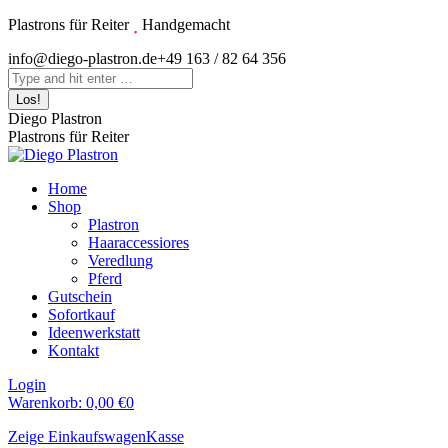
Zum
Plastrons für Reiter
Handgemacht
Inhalt
Instagram
info@diego-plastron.de
+49 163 / 82 64 356
springen
page
Search:
opens
in
Diego Plastron
new
Plastrons für Reiter
window
Home
Shop
Plastron
Haaraccessiores
Veredlung
Pferd
Gutschein
Sofortkauf
Ideenwerkstatt
Kontakt
Login
Warenkorb:
0,00
€
0
Zeige Einkaufswagen
Kasse