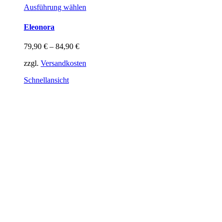
Dieses
Ausführung wählen
Produkt
weist
Eleonora
mehrere
Varianten
79,90
€
–
84,90
€
auf.
Die
zzgl.
Versandkosten
Optionen
können
Schnellansicht
auf
der
Produktseite
gewählt
werden