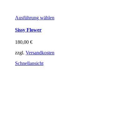
Dieses
Ausführung wählen
Produkt
weist
Sissy Flower
mehrere
Varianten
180,00
€
auf.
Die
zzgl.
Versandkosten
Optionen
können
Schnellansicht
auf
der
Produktseite
gewählt
werden