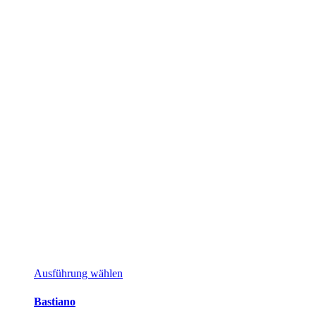
Dieses
Ausführung wählen
Produkt
weist
Bastiano
mehrere