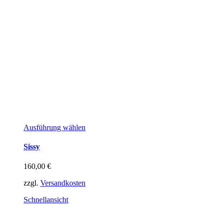
Dieses
Ausführung wählen
Produkt
weist
Sissy
mehrere
Varianten
160,00
€
auf.
Die
zzgl.
Versandkosten
Optionen
können
Schnellansicht
auf
der