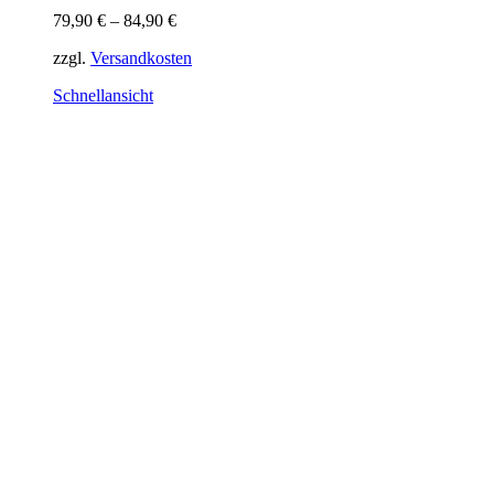
Varianten
79,90
€
–
84,90
€
auf.
Die
zzgl.
Versandkosten
Optionen
können
Schnellansicht
auf
der
Produktseite
gewählt
werden