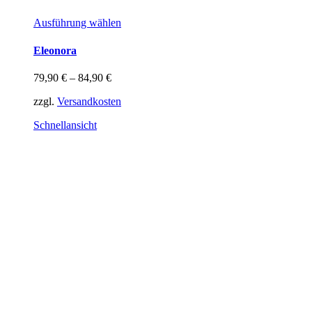
Dieses
Ausführung wählen
Produkt
weist
Eleonora
mehrere
Varianten
79,90
€
–
84,90
€
auf.
Die
zzgl.
Versandkosten
Optionen
können
Schnellansicht
auf
der
Produktseite
gewählt
werden