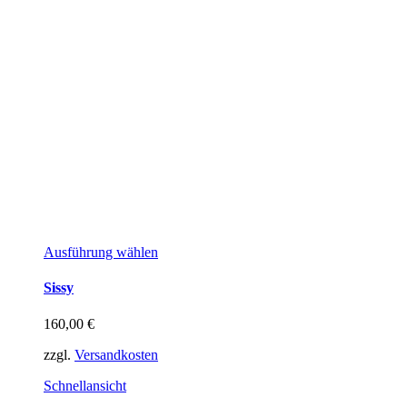
Dieses
Ausführung wählen
Produkt
weist
Sissy
mehrere
Varianten
160,00
€
auf.
Die
zzgl.
Versandkosten
Optionen
können
Schnellansicht
auf