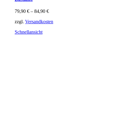
mehrere
Varianten
79,90
€
–
84,90
€
auf.
Die
zzgl.
Versandkosten
Optionen
können
Schnellansicht
auf
der
Produktseite
gewählt
werden