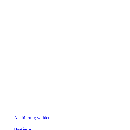
Dieses
Ausführung wählen
Produkt
weist
Bastiano