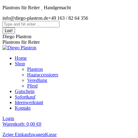
Zum
Plastrons für Reiter
Handgemacht
Inhalt
Instagram
info@diego-plastron.de
+49 163 / 82 64 356
springen
page
Search:
opens
in
Diego Plastron
new
Plastrons für Reiter
window
Home
Shop
Plastron
Haaraccessiores
Veredlung
Pferd
Gutschein
Sofortkauf
Ideenwerkstatt
Kontakt
Login
Warenkorb:
0,00
€
0
Zeige Einkaufswagen
Kasse