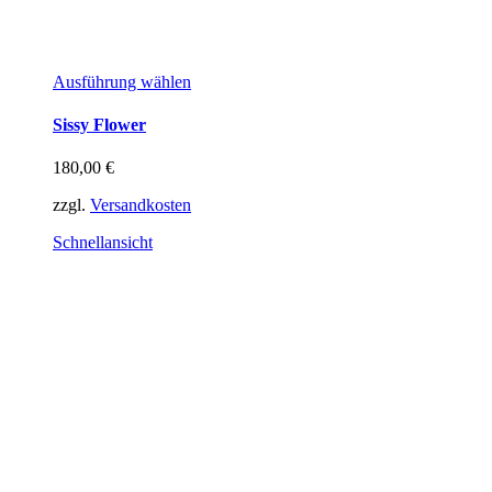
Dieses
Ausführung wählen
Produkt
weist
Sissy Flower
mehrere
Varianten
180,00
€
auf.
Die
zzgl.
Versandkosten
Optionen
können
Schnellansicht
auf
der
Produktseite
gewählt
werden