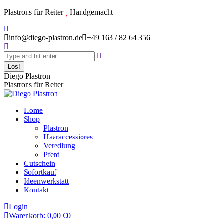
Zum
Plastrons für Reiter
Handgemacht
Inhalt
Instagram
springen
page
info@diego-plastron.de
+49 163 / 82 64 356
Search:
opens
in
new
window
Diego Plastron
Plastrons für Reiter
Home
Shop
Plastron
Haaraccessiores
Veredlung
Pferd
Gutschein
Sofortkauf
Ideenwerkstatt
Kontakt
Login
Warenkorb:
0,00
€
0