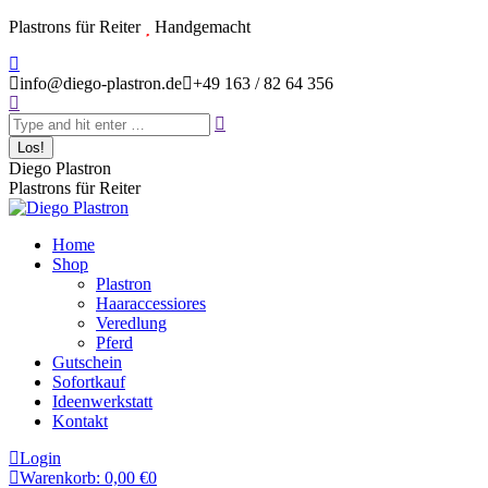
Zum
Plastrons für Reiter
Handgemacht
Inhalt
Instagram
springen
page
info@diego-plastron.de
+49 163 / 82 64 356
Search:
opens
in
new
window
Diego Plastron
Plastrons für Reiter
Home
Shop
Plastron
Haaraccessiores
Veredlung
Pferd
Gutschein
Sofortkauf
Ideenwerkstatt
Kontakt
Login
Warenkorb:
0,00
€
0