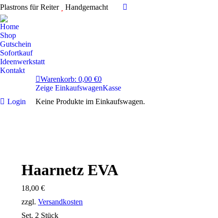
Plastrons für Reiter
Handgemacht
Instagram
page
Home
opens
Shop
in
Gutschein
Sofortkauf
new
Ideenwerkstatt
window
Kontakt
Warenkorb:
0,00
€
0
Zeige Einkaufswagen
Kasse
Login
Keine Produkte im Einkaufswagen.
Haarnetz EVA
18,00
€
zzgl.
Versandkosten
Set. 2 Stück