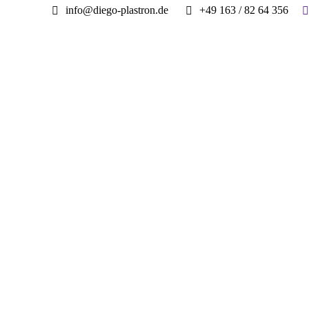
S
info@diego-plastron.de
+49 163 / 82 64 356