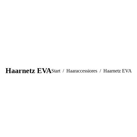
Haarnetz EVA
Sie befinden sich hier:
Start
Haaraccessiores
Haarnetz EVA