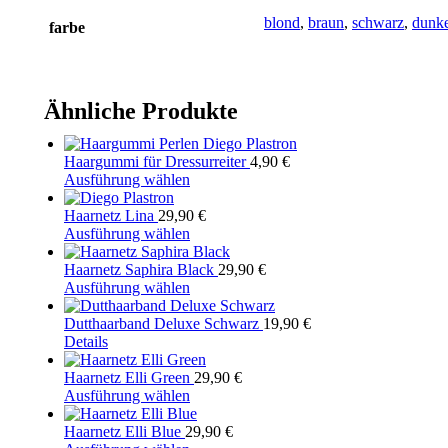
blond
,
braun
,
schwarz
,
dunke
farbe
Ähnliche Produkte
Haargummi für Dressurreiter
4,90
€
Dieses
Ausführung wählen
Produkt
weist
Haarnetz Lina
29,90
€
mehrere
Dieses
Ausführung wählen
Varianten
Produkt
auf.
weist
Haarnetz Saphira Black
29,90
€
Die
mehrere
Dieses
Ausführung wählen
Optionen
Varianten
Produkt
können
auf.
weist
Dutthaarband Deluxe Schwarz
19,90
€
Dieses
auf
Die
mehrere
Details
Produkt
der
Optionen
Varianten
weist
Produktseite
können
auf.
Haarnetz Elli Green
29,90
€
mehrere
gewählt
auf
Die
Dieses
Ausführung wählen
Varianten
werden
der
Optionen
Produkt
auf.
Produktseite
können
weist
Haarnetz Elli Blue
29,90
€