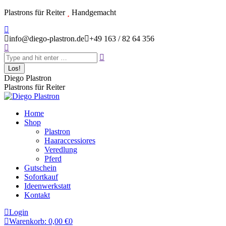
Zum
Plastrons für Reiter
Handgemacht
Inhalt
Instagram
springen
page
info@diego-plastron.de
+49 163 / 82 64 356
Search:
opens
in
new
window
Diego Plastron
Plastrons für Reiter
Home
Shop
Plastron
Haaraccessiores
Veredlung
Pferd
Gutschein
Sofortkauf
Ideenwerkstatt
Kontakt
Login
Warenkorb:
0,00
€
0