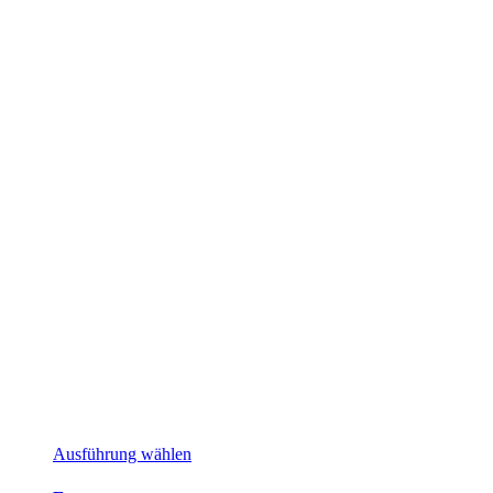
Dieses
Ausführung wählen
Produkt
weist