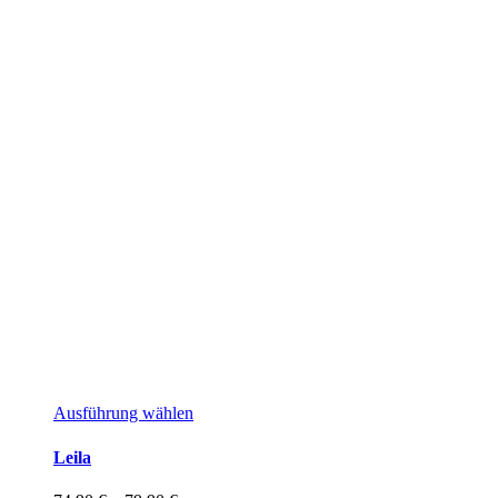
Dieses
Ausführung wählen
Produkt
weist
Leila
mehrere
Varianten