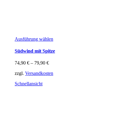
Dieses
Ausführung wählen
Produkt
weist
Südwind mit Spitze
mehrere
Varianten
74,90
€
–
79,90
€
auf.
Die
zzgl.
Versandkosten
Optionen
können
Schnellansicht
auf
der
Produktseite
gewählt
werden