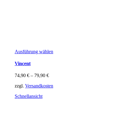
Dieses
Ausführung wählen
Produkt
weist
Vincent
mehrere
Varianten
74,90
€
–
79,90
€
auf.
Die
zzgl.
Versandkosten
Optionen
können
Schnellansicht
auf
der
Produktseite
gewählt
werden