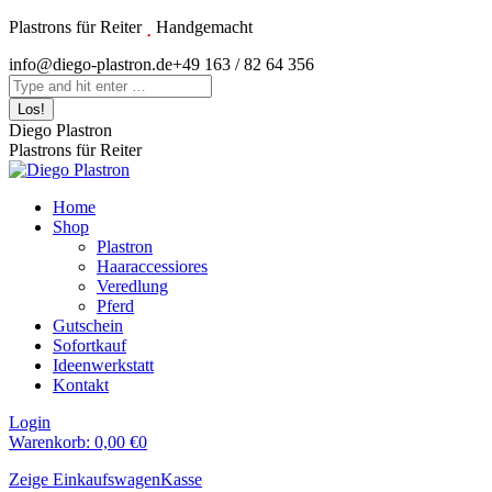
Zum
Plastrons für Reiter
Handgemacht
Inhalt
Instagram
info@diego-plastron.de
+49 163 / 82 64 356
springen
page
Search:
opens
in
Diego Plastron
new
Plastrons für Reiter
window
Home
Shop
Plastron
Haaraccessiores
Veredlung
Pferd
Gutschein
Sofortkauf
Ideenwerkstatt
Kontakt
Login
Warenkorb:
0,00
€
0
Zeige Einkaufswagen
Kasse