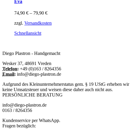
Eva
mehrere
Varianten
74,90
€
–
79,90
€
auf.
Die
zzgl.
Versandkosten
Optionen
können
Schnellansicht
auf
der
Produktseite
Diego Plastron - Handgemacht
gewählt
werden
Wesker 37, 48691 Vreden
Telefon:
+49 (0)163 / 8264356
Email:
info@diego-plastron.de
Aufgrund des Kleinunternehmerstatus gem. § 19 UStG erheben wir
keine Umsatzsteuer und weisen diese daher auch nicht aus.
PERSÖNLICHE BERATUNG
info@diego-plastron.de
0163 / 8264356
Kundenservice per WhatsApp.
Fragen bezüglich: