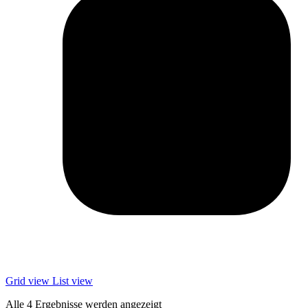
Grid view
List view
Alle 4 Ergebnisse werden angezeigt