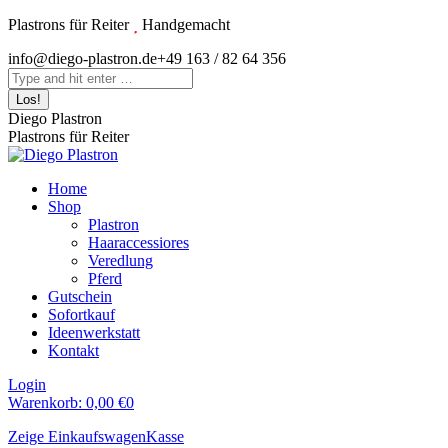
Zum
Plastrons für Reiter
Handgemacht
Inhalt
Instagram
info@diego-plastron.de
+49 163 / 82 64 356
springen
page
Search:
opens
in
Diego Plastron
new
Plastrons für Reiter
window
Home
Shop
Plastron
Haaraccessiores
Veredlung
Pferd
Gutschein
Sofortkauf
Ideenwerkstatt
Kontakt
Login
Warenkorb:
0,00
€
0
Zeige Einkaufswagen
Kasse