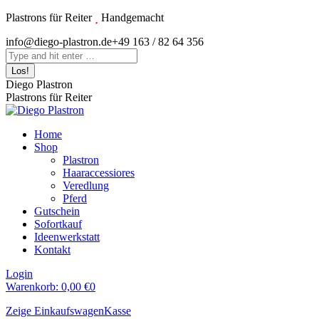
Zum
Plastrons für Reiter
Handgemacht
Inhalt
Instagram
info@diego-plastron.de
+49 163 / 82 64 356
springen
page
Search:
opens
in
Diego Plastron
new
Plastrons für Reiter
window
Home
Shop
Plastron
Haaraccessiores
Veredlung
Pferd
Gutschein
Sofortkauf
Ideenwerkstatt
Kontakt
Login
Warenkorb:
0,00
€
0
Zeige Einkaufswagen
Kasse