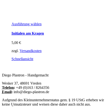
Dieses
Ausführung wählen
Produkt
weist
Initialen am Kragen
mehrere
Varianten
5,00
€
auf.
Die
zzgl.
Versandkosten
Optionen
können
Schnellansicht
auf
der
Produktseite
Diego Plastron - Handgemacht
gewählt
werden
Wesker 37, 48691 Vreden
Telefon:
+49 (0)163 / 8264356
Email:
info@diego-plastron.de
Aufgrund des Kleinunternehmerstatus gem. § 19 UStG erheben wir
keine Umsatzsteuer und weisen diese daher auch nicht aus.