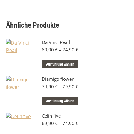
Ähnliche Produkte
Da Vinci Pearl
69,90
€
–
74,90
€
Dieses
Ausführung wählen
Produkt
Diamigo flower
weist
74,90
€
–
79,90
€
mehrere
Varianten
Dieses
auf.
Ausführung wählen
Produkt
Die
Celin five
weist
Optionen
69,90
€
–
74,90
€
mehrere
können
Varianten
auf