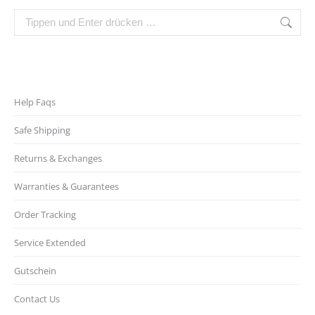
mehrere
können
werden
Search:
Varianten
auf
auf.
der
Die
Produktseite
Optionen
gewählt
können
werden
Help Faqs
auf
der
Safe Shipping
Produktseite
Returns & Exchanges
gewählt
werden
Warranties & Guarantees
Order Tracking
Service Extended
Gutschein
Contact Us