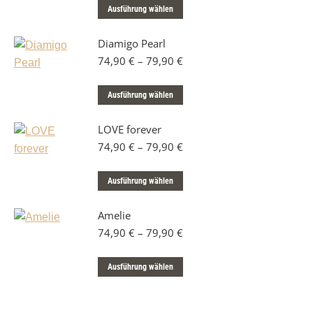
Dieses
auf.
Ausführung wählen
der
Produkt
Die
Produktseite
Diamigo Pearl
weist
Optionen
gewählt
74,90
€
–
79,90
€
mehrere
können
werden
Varianten
auf
Dieses
auf.
Ausführung wählen
der
Produkt
Die
Produktseite
LOVE forever
weist
Optionen
gewählt
74,90
€
–
79,90
€
mehrere
können
werden
Varianten
auf
Dieses
auf.
Ausführung wählen
der
Produkt
Die
Produktseite
Amelie
weist
Optionen
gewählt
74,90
€
–
79,90
€
mehrere
können
werden
Varianten
auf
Dieses
auf.
Ausführung wählen
der
Produkt
Die
Produktseite
weist
Optionen
gewählt