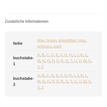
Zusätzliche Informationen
blau
,
braun
,
grau/silber
,
rosa
,
farbe
schwarz
,
weiß
A
,
B
,
C
,
D
,
E
,
F
,
G
,
H
,
I
,
J
,
K
,
L
,
buchstabe-
M
,
N
,
O
,
P
,
Q
,
R
,
S
,
T
,
U
,
V
,
W
,
X
,
1
Y
,
Z
A
,
B
,
C
,
D
,
E
,
F
,
G
,
H
,
I
,
J
,
K
,
L
,
buchstabe-
M
,
N
,
O
,
P
,
Q
,
R
,
S
,
T
,
U
,
V
,
W
,
X
,
2
Y
,
Z