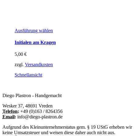
Dieses
Ausführung wählen
Produkt
weist
Initialen am Kragen
mehrere
Varianten
5,00
€
auf.
Die
zzgl.
Versandkosten
Optionen
können
Schnellansicht
auf
der
Produktseite
Diego Plastron - Handgemacht
gewählt
werden
Wesker 37, 48691 Vreden
Telefon:
+49 (0)163 / 8264356
Email:
info@diego-plastron.de
Aufgrund des Kleinunternehmerstatus gem. § 19 UStG erheben wir
keine Umsatzsteuer und weisen diese daher auch nicht aus.