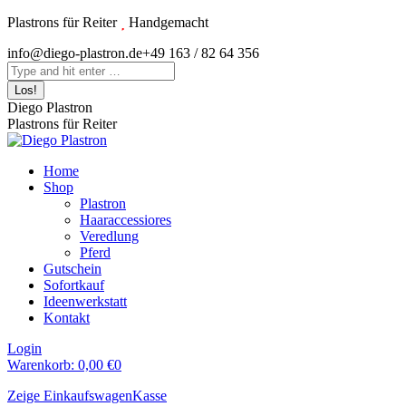
Zum
Plastrons für Reiter
Handgemacht
Inhalt
Instagram
info@diego-plastron.de
+49 163 / 82 64 356
springen
page
Search:
opens
in
Diego Plastron
new
Plastrons für Reiter
window
Home
Shop
Plastron
Haaraccessiores
Veredlung
Pferd
Gutschein
Sofortkauf
Ideenwerkstatt
Kontakt
Login
Warenkorb:
0,00
€
0
Zeige Einkaufswagen
Kasse