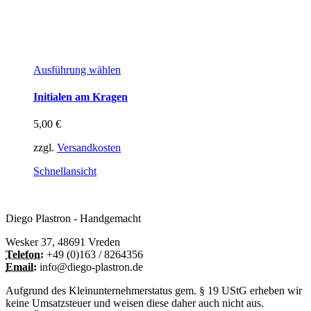
Dieses
Ausführung wählen
Produkt
weist
Initialen am Kragen
mehrere
Varianten
5,00
€
auf.
Die
zzgl.
Versandkosten
Optionen
können
Schnellansicht
auf
der
Produktseite
Diego Plastron - Handgemacht
gewählt
werden
Wesker 37, 48691 Vreden
Telefon:
+49 (0)163 / 8264356
Email:
info@diego-plastron.de
Aufgrund des Kleinunternehmerstatus gem. § 19 UStG erheben wir
keine Umsatzsteuer und weisen diese daher auch nicht aus.