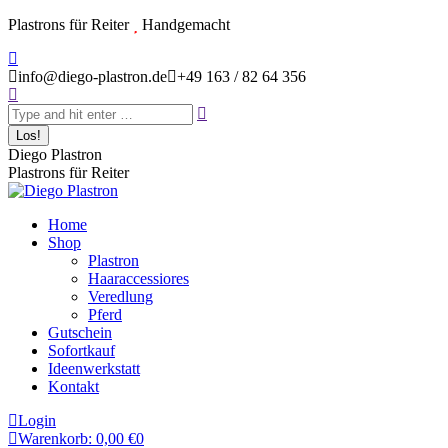
Zum
Plastrons für Reiter
Handgemacht
Inhalt
Instagram
springen
page
info@diego-plastron.de
+49 163 / 82 64 356
Search:
opens
in
new
window
Diego Plastron
Plastrons für Reiter
Home
Shop
Plastron
Haaraccessiores
Veredlung
Pferd
Gutschein
Sofortkauf
Ideenwerkstatt
Kontakt
Login
Warenkorb:
0,00
€
0