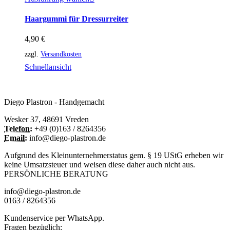
Produkt
weist
Haargummi für Dressurreiter
mehrere
Varianten
4,90
€
auf.
Die
zzgl.
Versandkosten
Optionen
Schnellansicht
können
auf
der
Produktseite
Diego Plastron - Handgemacht
gewählt
werden
Wesker 37, 48691 Vreden
Telefon:
+49 (0)163 / 8264356
Email:
info@diego-plastron.de
Aufgrund des Kleinunternehmerstatus gem. § 19 UStG erheben wir
keine Umsatzsteuer und weisen diese daher auch nicht aus.
PERSÖNLICHE BERATUNG
info@diego-plastron.de
0163 / 8264356
Kundenservice per WhatsApp.
Fragen bezüglich: