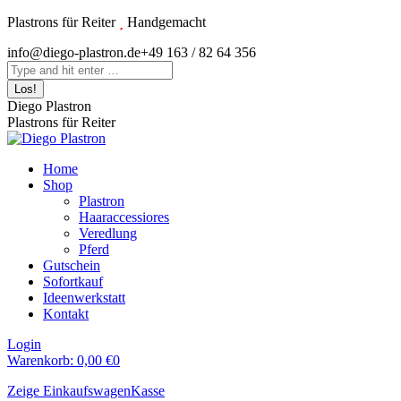
Zum
Plastrons für Reiter
Handgemacht
Inhalt
Instagram
info@diego-plastron.de
+49 163 / 82 64 356
springen
page
Search:
opens
in
Diego Plastron
new
Plastrons für Reiter
window
Home
Shop
Plastron
Haaraccessiores
Veredlung
Pferd
Gutschein
Sofortkauf
Ideenwerkstatt
Kontakt
Login
Warenkorb:
0,00
€
0
Zeige Einkaufswagen
Kasse