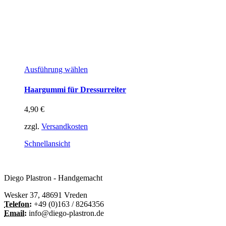
Dieses
Ausführung wählen
Produkt
weist
Haargummi für Dressurreiter
mehrere
Varianten
4,90
€
auf.
Die
zzgl.
Versandkosten
Optionen
können
Schnellansicht
auf
der
Produktseite
Diego Plastron - Handgemacht
gewählt
werden
Wesker 37, 48691 Vreden
Telefon:
+49 (0)163 / 8264356
Email:
info@diego-plastron.de