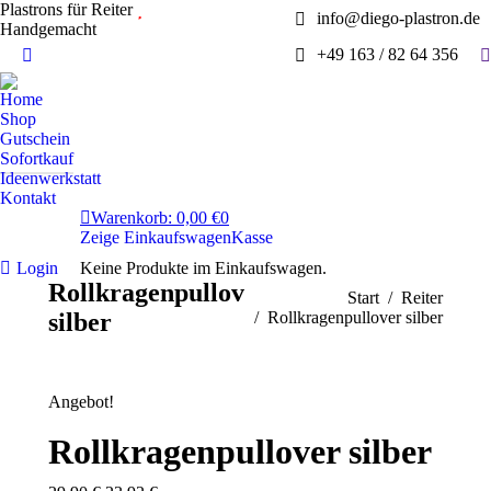
Plastrons für Reiter
info@diego-plastron.de
Handgemacht
S
+49 163 / 82 64 356
Instagram
page
Home
opens
Shop
in
Gutschein
Sofortkauf
new
Ideenwerkstatt
window
Kontakt
Warenkorb:
0,00
€
0
Zeige Einkaufswagen
Kasse
Login
Keine Produkte im Einkaufswagen.
Rollkragenpullover
Sie befinden sich hier:
Start
Reiter
silber
Rollkragenpullover silber
Angebot!
Rollkragenpullover silber