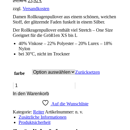
Ursprünglicher
Aktueller
29,90
€
23,92
€
Preis
Preis
zzgl.
Versandkosten
war:
ist:
29,90 €
23,92 €.
Damen Rollkragenpullover aus einem schönen, weichen
Stoff, der glitzernde Faden funkelt in einem Silber.
Der Rollkragenpullover enthält viel Stretch – One Size
Geeignet für die Größ1en XS bis L
40% Viskose – 22% Polyester – 20% Lurex – 18%
Nylon
bei 30°C, nicht im Trockner
Zurücksetzen
farbe
Rollkragenpullover
silber
In den Warenkorb
Menge
Auf die Wunschliste
Kategorie:
Reiter
Artikelnummer:
n. v.
Zusätzliche Informationen
Produktsicherheit