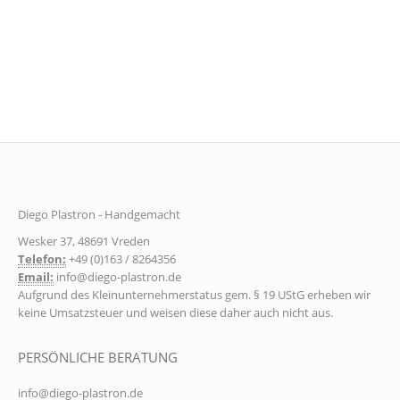
84,90
€
–
89,90
€
Variante
zzgl.
Versandkosten
auf.
Schnellansicht
Die
Optione
können
auf
der
Produkts
gewählt
Diego Plastron - Handgemacht
werden
Wesker 37, 48691 Vreden
Telefon:
+49 (0)163 / 8264356
Email:
info@diego-plastron.de
Aufgrund des Kleinunternehmerstatus gem. § 19 UStG erheben wir
keine Umsatzsteuer und weisen diese daher auch nicht aus.
PERSÖNLICHE BERATUNG
info@diego-plastron.de