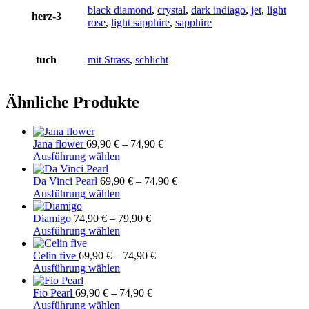
black diamond
,
crystal
,
dark indiago
,
jet
,
light
herz-3
rose
,
light sapphire
,
sapphire
tuch
mit Strass
,
schlicht
Ähnliche Produkte
Jana flower
69,90
€
–
74,90
€
Dieses
Ausführung wählen
Produkt
weist
Da Vinci Pearl
69,90
€
–
74,90
€
mehrere
Dieses
Ausführung wählen
Varianten
Produkt
auf.
weist
Diamigo
74,90
€
–
79,90
€
Die
mehrere
Dieses
Ausführung wählen
Optionen
Varianten
Produkt
können
auf.
weist
Celin five
69,90
€
–
74,90
€
auf
Die
mehrere
Dieses
Ausführung wählen
der
Optionen
Varianten
Produkt
Produktseite
können
auf.
weist
Fio Pearl
69,90
€
–
74,90
€
gewählt
auf
Die
mehrere
Dieses
Ausführung wählen