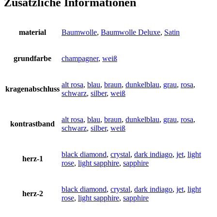
Zusätzliche Informationen
material
Baumwolle
,
Baumwolle Deluxe
,
Satin
grundfarbe
champagner
,
weiß
alt rosa
,
blau
,
braun
,
dunkelblau
,
grau
,
rosa
,
kragenabschluss
schwarz
,
silber
,
weiß
alt rosa
,
blau
,
braun
,
dunkelblau
,
grau
,
rosa
,
kontrastband
schwarz
,
silber
,
weiß
black diamond
,
crystal
,
dark indiago
,
jet
,
light
herz-1
rose
,
light sapphire
,
sapphire
black diamond
,
crystal
,
dark indiago
,
jet
,
light
herz-2
rose
,
light sapphire
,
sapphire