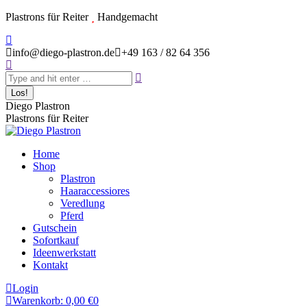
Zum
Plastrons für Reiter
Handgemacht
Inhalt
Instagram
springen
page
info@diego-plastron.de
+49 163 / 82 64 356
Search:
opens
in
new
window
Diego Plastron
Plastrons für Reiter
Home
Shop
Plastron
Haaraccessiores
Veredlung
Pferd
Gutschein
Sofortkauf
Ideenwerkstatt
Kontakt
Login
Warenkorb:
0,00
€
0