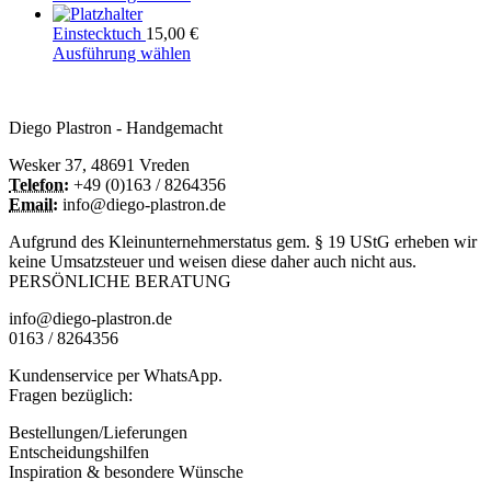
werden
der
Optionen
Varianten
Produkt
Produktseite
können
auf.
weist
Einstecktuch
15,00
€
gewählt
auf
Die
mehrere
Dieses
Ausführung wählen
werden
der
Optionen
Varianten
Produkt
Produktseite
können
auf.
weist
gewählt
auf
Die
mehrere
Diego Plastron - Handgemacht
werden
der
Optionen
Varianten
Produktseite
können
auf.
Wesker 37, 48691 Vreden
gewählt
auf
Die
Telefon:
+49 (0)163 / 8264356
werden
der
Optionen
Email:
info@diego-plastron.de
Produktseite
können
gewählt
auf
Aufgrund des Kleinunternehmerstatus gem. § 19 UStG erheben wir
werden
der
keine Umsatzsteuer und weisen diese daher auch nicht aus.
Produktseite
PERSÖNLICHE BERATUNG
gewählt
werden
info@diego-plastron.de
0163 / 8264356
Kundenservice per WhatsApp.
Fragen bezüglich:
Bestellungen/Lieferungen
Entscheidungshilfen
Inspiration & besondere Wünsche