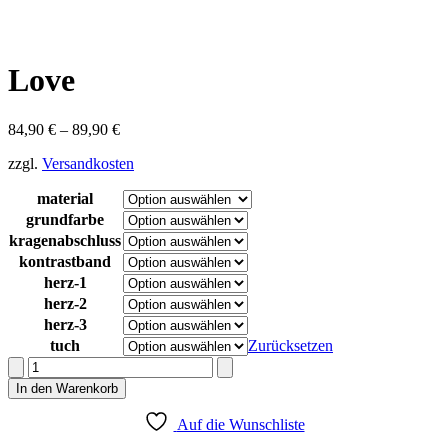
Love
84,90
€
–
89,90
€
zzgl.
Versandkosten
material
grundfarbe
kragenabschluss
kontrastband
herz-1
herz-2
herz-3
tuch
Zurücksetzen
Love
Menge
In den Warenkorb
Auf die Wunschliste