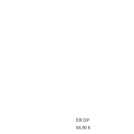
Elfi DP
84,90
€