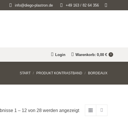
Search:
info@diego-plastron.de
+49 163 / 82 64 356
Login
Warenkorb:
0,00
€
0
Sie befinden sich hier:
START
PRODUKT KONTRASTBAND
BORDEAUX
bnisse 1 – 12 von 28 werden angezeigt