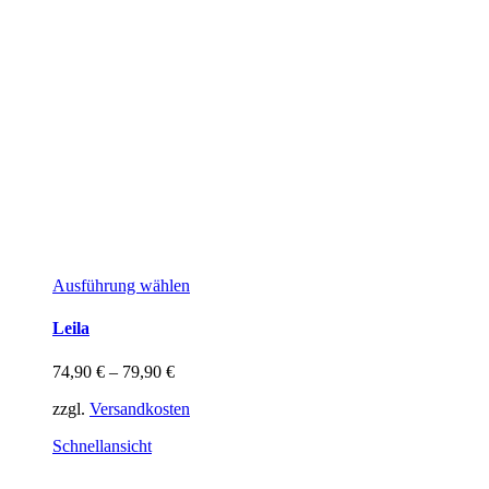
Dieses
Ausführung wählen
Produkt
weist
Leila
mehrere
Varianten
74,90
€
–
79,90
€
auf.
Die
zzgl.
Versandkosten
Optionen
können
Schnellansicht
auf
der