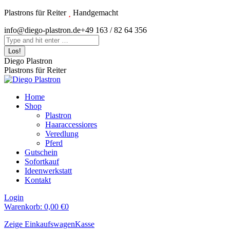
Zum
Plastrons für Reiter
Handgemacht
Inhalt
Instagram
info@diego-plastron.de
+49 163 / 82 64 356
springen
page
Search:
opens
in
Diego Plastron
new
Plastrons für Reiter
window
Home
Shop
Plastron
Haaraccessiores
Veredlung
Pferd
Gutschein
Sofortkauf
Ideenwerkstatt
Kontakt
Login
Warenkorb:
0,00
€
0
Zeige Einkaufswagen
Kasse