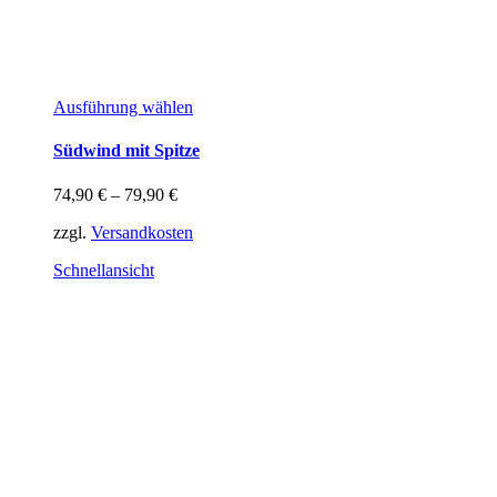
Dieses
Ausführung wählen
Produkt
weist
Südwind mit Spitze
mehrere
Varianten
74,90
€
–
79,90
€
auf.
Die
zzgl.
Versandkosten
Optionen
können
Schnellansicht
auf
der
Produktseite
gewählt
werden