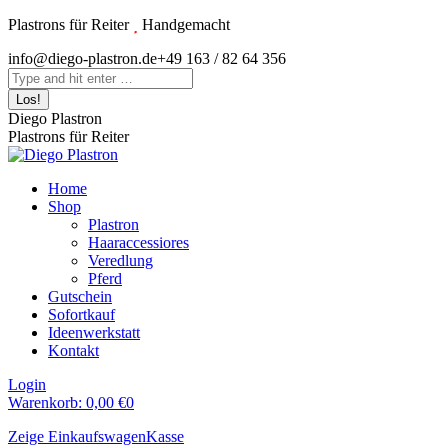
Zum
Plastrons für Reiter
Handgemacht
Inhalt
Instagram
info@diego-plastron.de
+49 163 / 82 64 356
springen
page
Search:
opens
in
Diego Plastron
new
Plastrons für Reiter
window
Home
Shop
Plastron
Haaraccessiores
Veredlung
Pferd
Gutschein
Sofortkauf
Ideenwerkstatt
Kontakt
Login
Warenkorb:
0,00
€
0
Zeige Einkaufswagen
Kasse