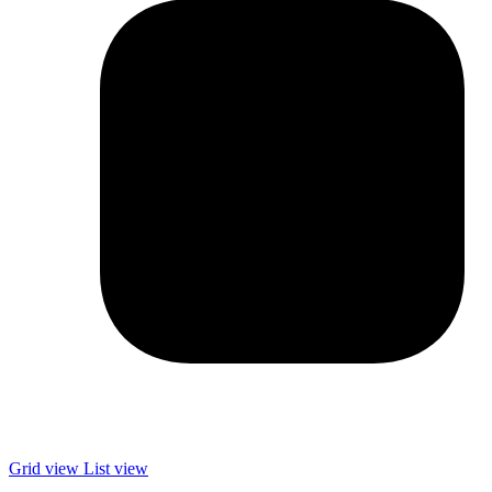
Grid view
List view