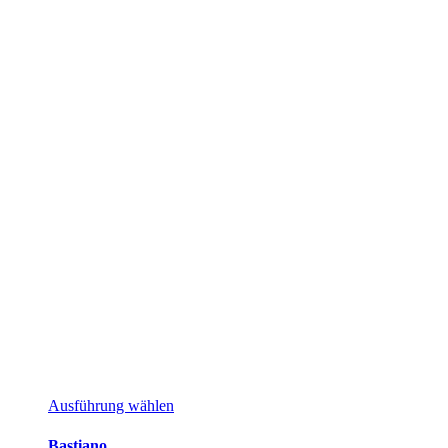
Dieses
Ausführung wählen
Produkt
weist
Bastiano