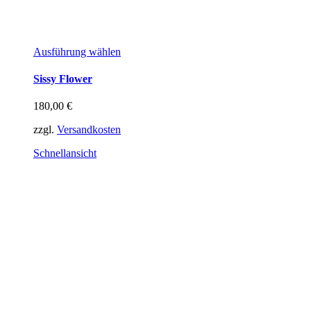
Dieses
Ausführung wählen
Produkt
weist
Sissy Flower
mehrere
Varianten
180,00
€
auf.
Die
zzgl.
Versandkosten
Optionen
können
Schnellansicht
auf
der
Produktseite
gewählt
werden