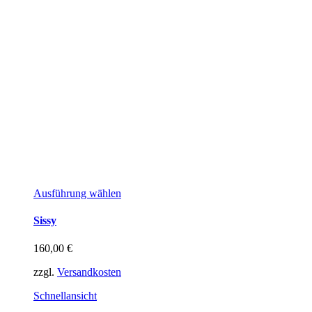
Dieses
Ausführung wählen
Produkt
weist
Sissy
mehrere
Varianten
160,00
€
auf.
Die
zzgl.
Versandkosten
Optionen
können
Schnellansicht
auf