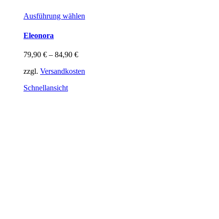
Dieses
Ausführung wählen
Produkt
weist
Eleonora
mehrere
Varianten
79,90
€
–
84,90
€
auf.
Die
zzgl.
Versandkosten
Optionen
können
Schnellansicht
auf
der
Produktseite
gewählt
werden