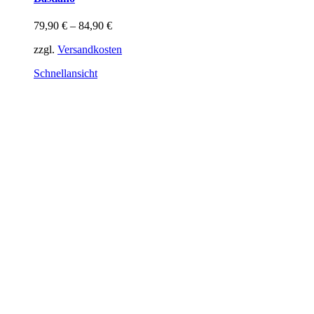
mehrere
Varianten
79,90
€
–
84,90
€
auf.
Die
zzgl.
Versandkosten
Optionen
können
Schnellansicht
auf
der
Produktseite
gewählt
werden