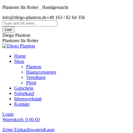
Zum
Plastrons für Reiter
Handgemacht
Inhalt
Instagram
info@diego-plastron.de
+49 163 / 82 64 356
springen
page
Search:
opens
in
Diego Plastron
new
Plastrons für Reiter
window
Home
Shop
Plastron
Haaraccessiores
Veredlung
Pferd
Gutschein
Sofortkauf
Ideenwerkstatt
Kontakt
Login
Warenkorb:
0,00
€
0
Zeige Einkaufswagen
Kasse