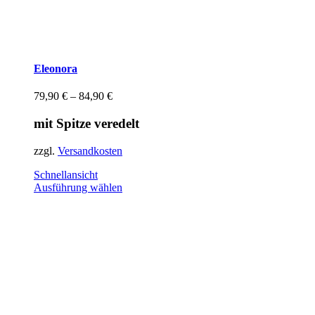
Eleonora
79,90
€
–
84,90
€
mit Spitze veredelt
zzgl.
Versandkosten
Schnellansicht
Dieses
Ausführung wählen
Produkt
weist
mehrere
Varianten
auf.
Die
Optionen
können
auf
der