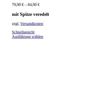
79,90
€
–
84,90
€
mit Spitze veredelt
zzgl.
Versandkosten
Schnellansicht
Dieses
Ausführung wählen
Produkt
weist
mehrere
Varianten
auf.
Die
Optionen
können
auf
der
Produktseite
gewählt
werden