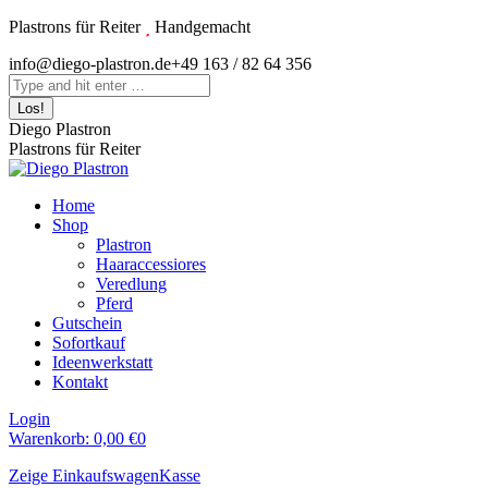
Zum
Plastrons für Reiter
Handgemacht
Inhalt
Instagram
info@diego-plastron.de
+49 163 / 82 64 356
springen
page
Search:
opens
in
Diego Plastron
new
Plastrons für Reiter
window
Home
Shop
Plastron
Haaraccessiores
Veredlung
Pferd
Gutschein
Sofortkauf
Ideenwerkstatt
Kontakt
Login
Warenkorb:
0,00
€
0
Zeige Einkaufswagen
Kasse