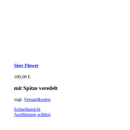
Sissy Flower
180,00
€
mit Spitze veredelt
zzgl.
Versandkosten
Schnellansicht
Dieses
Ausführung wählen
Produkt
weist
mehrere