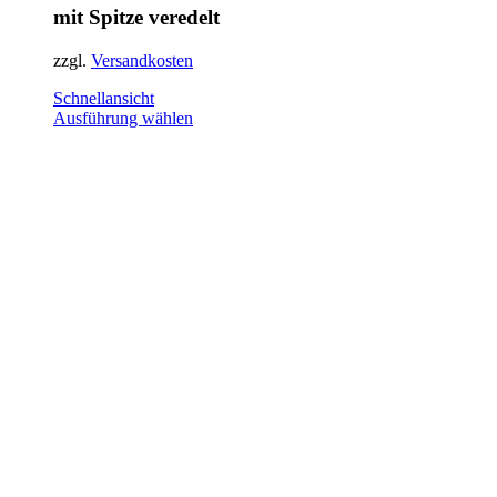
mit Spitze veredelt
zzgl.
Versandkosten
Schnellansicht
Dieses
Ausführung wählen
Produkt
weist
mehrere
Varianten
auf.
Die
Optionen
können
auf
der
Produktseite
gewählt
werden