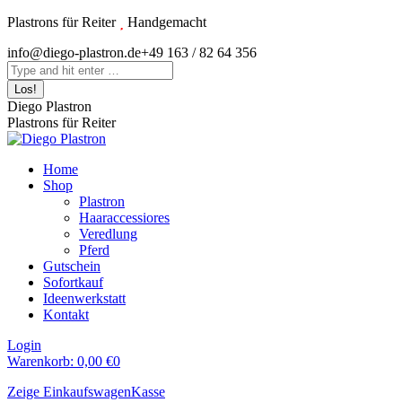
Zum
Plastrons für Reiter
Handgemacht
Inhalt
Instagram
info@diego-plastron.de
+49 163 / 82 64 356
springen
page
Search:
opens
in
Diego Plastron
new
Plastrons für Reiter
window
Home
Shop
Plastron
Haaraccessiores
Veredlung
Pferd
Gutschein
Sofortkauf
Ideenwerkstatt
Kontakt
Login
Warenkorb:
0,00
€
0
Zeige Einkaufswagen
Kasse