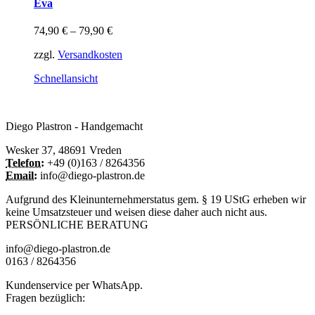
Eva
mehrere
Varianten
74,90
€
–
79,90
€
auf.
Die
zzgl.
Versandkosten
Optionen
können
Schnellansicht
auf
der
Produktseite
Diego Plastron - Handgemacht
gewählt
werden
Wesker 37, 48691 Vreden
Telefon:
+49 (0)163 / 8264356
Email:
info@diego-plastron.de
Aufgrund des Kleinunternehmerstatus gem. § 19 UStG erheben wir
keine Umsatzsteuer und weisen diese daher auch nicht aus.
PERSÖNLICHE BERATUNG
info@diego-plastron.de
0163 / 8264356
Kundenservice per WhatsApp.
Fragen bezüglich: