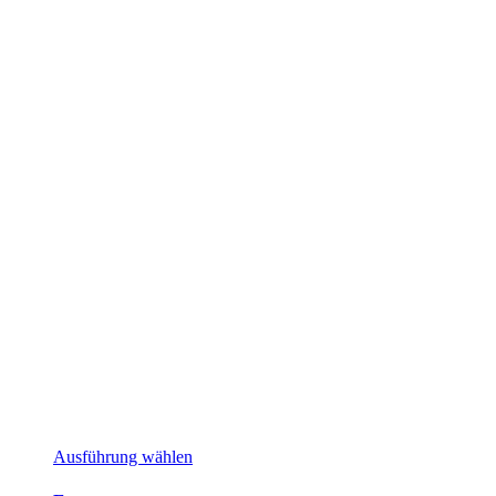
Dieses
Ausführung wählen
Produkt
weist