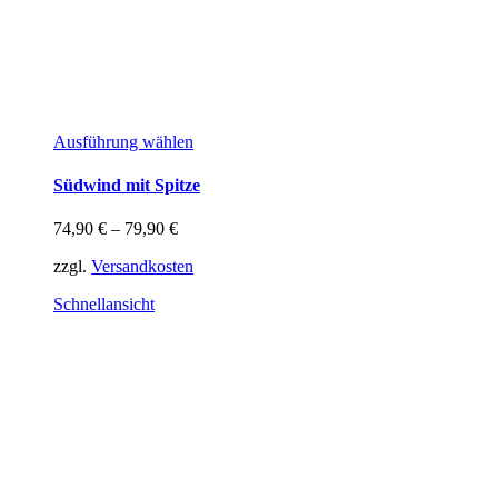
Dieses
Ausführung wählen
Produkt
weist
Südwind mit Spitze
mehrere
Varianten
74,90
€
–
79,90
€
auf.
Die
zzgl.
Versandkosten
Optionen
können
Schnellansicht
auf
der
Produktseite
gewählt
werden