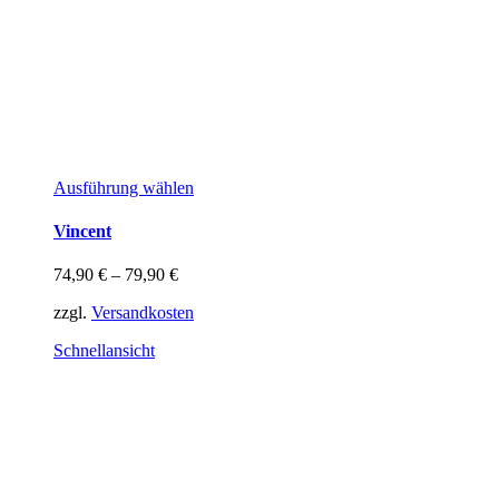
Dieses
Ausführung wählen
Produkt
weist
Vincent
mehrere
Varianten
74,90
€
–
79,90
€
auf.
Die
zzgl.
Versandkosten
Optionen
können
Schnellansicht
auf
der
Produktseite
gewählt
werden