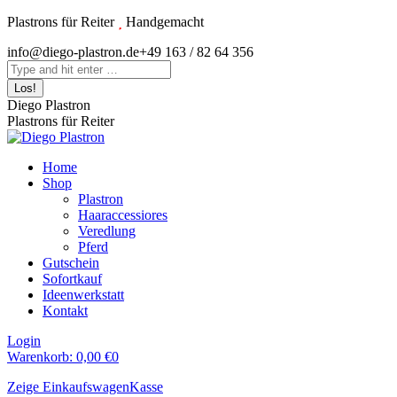
Zum
Plastrons für Reiter
Handgemacht
Inhalt
Instagram
info@diego-plastron.de
+49 163 / 82 64 356
springen
page
Search:
opens
in
Diego Plastron
new
Plastrons für Reiter
window
Home
Shop
Plastron
Haaraccessiores
Veredlung
Pferd
Gutschein
Sofortkauf
Ideenwerkstatt
Kontakt
Login
Warenkorb:
0,00
€
0
Zeige Einkaufswagen
Kasse