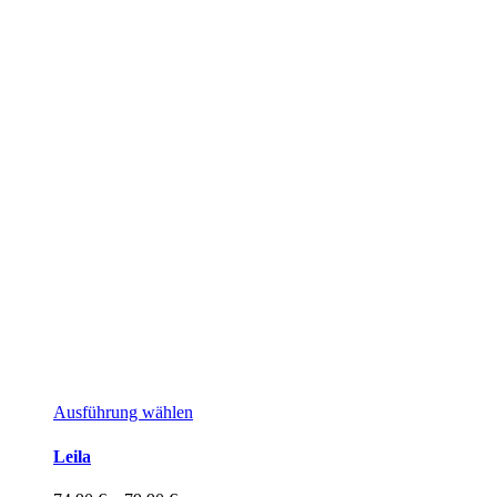
Dieses
Ausführung wählen
Produkt
weist
Leila
mehrere
Varianten