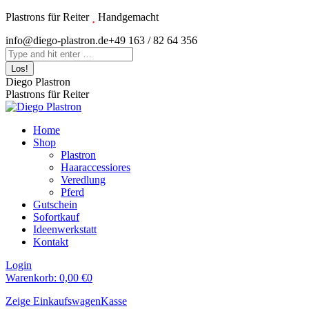
Zum
Plastrons für Reiter
Handgemacht
Inhalt
Instagram
info@diego-plastron.de
+49 163 / 82 64 356
springen
page
Search:
opens
in
Diego Plastron
new
Plastrons für Reiter
window
Home
Shop
Plastron
Haaraccessiores
Veredlung
Pferd
Gutschein
Sofortkauf
Ideenwerkstatt
Kontakt
Login
Warenkorb:
0,00
€
0
Zeige Einkaufswagen
Kasse