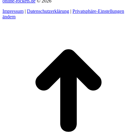
online-rockets.de
© 2026
Impressum
|
Datenschutzerklärung
|
Privatsphäre-Einstellungen
ändern
t
T