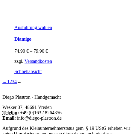
Dieses
Ausführung wählen
Produkt
weist
Diamigo
mehrere
Varianten
74,90
€
–
79,90
€
auf.
Die
zzgl.
Versandkosten
Optionen
können
Schnellansicht
auf
der
←
1
2
3
4
←
Produktseite
gewählt
Diego Plastron - Handgemacht
werden
Wesker 37, 48691 Vreden
Telefon:
+49 (0)163 / 8264356
Email:
info@diego-plastron.de
Aufgrund des Kleinunternehmerstatus gem. § 19 UStG erheben wir
keine Umsatzsteuer und weisen diese daher auch nicht aus.