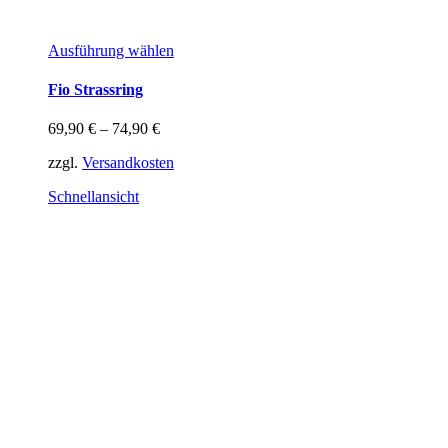
Dieses
Ausführung wählen
Produkt
weist
Fio Strassring
mehrere
Varianten
69,90
€
–
74,90
€
auf.
Die
zzgl.
Versandkosten
Optionen
können
Schnellansicht
auf
der
Produktseite
gewählt
werden