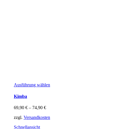
Dieses
Ausführung wählen
Produkt
weist
Kimba
mehrere
Varianten
69,90
€
–
74,90
€
auf.
Die
zzgl.
Versandkosten
Optionen
können
Schnellansicht