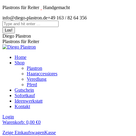
Zum
Plastrons für Reiter
Handgemacht
Inhalt
Instagram
info@diego-plastron.de
+49 163 / 82 64 356
springen
page
Search:
opens
in
Diego Plastron
new
Plastrons für Reiter
window
Home
Shop
Plastron
Haaraccessiores
Veredlung
Pferd
Gutschein
Sofortkauf
Ideenwerkstatt
Kontakt
Login
Warenkorb:
0,00
€
0
Zeige Einkaufswagen
Kasse