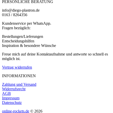
PERSÖNLICHE BERATUNG
gewählt
werden
info@diego-plastron.de
0163 / 8264356
Kundenservice per WhatsApp.
Fragen bezüglich:
Bestellungen/Lieferungen
Entscheidungshilfen
Inspiration & besondere Wünsche
Freue mich auf deine Kontaktaufnahme und antworte so schnell es
möglich ist.
Vertrag widerrufen
INFORMATIONEN
Zahlung und Versand
Widerrufsrecht
AGB
Impressum
Datenschutz
online-rockets.de
© 2026