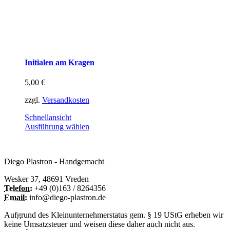
Initialen am Kragen
5,00
€
zzgl.
Versandkosten
Schnellansicht
Dieses
Ausführung wählen
Produkt
weist
mehrere
Diego Plastron - Handgemacht
Varianten
auf.
Wesker 37, 48691 Vreden
Die
Telefon:
+49 (0)163 / 8264356
Optionen
Email:
info@diego-plastron.de
können
auf
Aufgrund des Kleinunternehmerstatus gem. § 19 UStG erheben wir
der
keine Umsatzsteuer und weisen diese daher auch nicht aus.
Produktseite