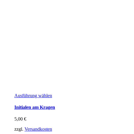
Dieses
Ausführung wählen
Produkt
weist
Initialen am Kragen
mehrere
Varianten
5,00
€
auf.
Die
zzgl.
Versandkosten
Optionen