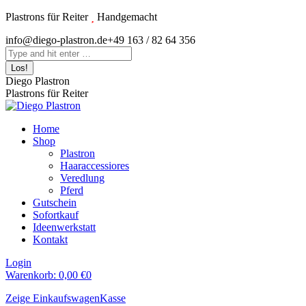
Zum
Plastrons für Reiter
Handgemacht
Inhalt
Instagram
info@diego-plastron.de
+49 163 / 82 64 356
springen
page
Search:
opens
in
Diego Plastron
new
Plastrons für Reiter
window
Home
Shop
Plastron
Haaraccessiores
Veredlung
Pferd
Gutschein
Sofortkauf
Ideenwerkstatt
Kontakt
Login
Warenkorb:
0,00
€
0
Zeige Einkaufswagen
Kasse