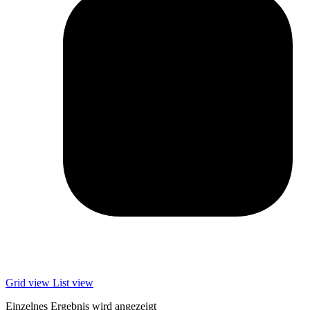
Grid view
List view
Einzelnes Ergebnis wird angezeigt