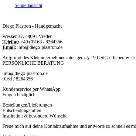
können
Schnellansicht
auf
der
Produktseite
Diego Plastron - Handgemacht
gewählt
werden
Wesker 37, 48691 Vreden
Telefon:
+49 (0)163 / 8264356
Email:
info@diego-plastron.de
Aufgrund des Kleinunternehmerstatus gem. § 19 UStG erheben wir ke
PERSÖNLICHE BERATUNG
info@diego-plastron.de
0163 / 8264356
Kundenservice per WhatsApp.
Fragen bezüglich:
Bestellungen/Lieferungen
Entscheidungshilfen
Inspiration & besondere Wünsche
Freue mich auf deine Kontaktaufnahme und antworte so schnell es mög