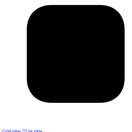
Grid view
List view