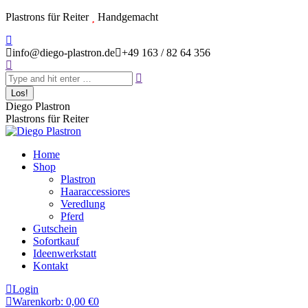
Zum
Plastrons für Reiter
Handgemacht
Inhalt
Instagram
springen
page
info@diego-plastron.de
+49 163 / 82 64 356
Search:
opens
in
new
window
Diego Plastron
Plastrons für Reiter
Home
Shop
Plastron
Haaraccessiores
Veredlung
Pferd
Gutschein
Sofortkauf
Ideenwerkstatt
Kontakt
Login
Warenkorb:
0,00
€
0