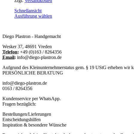
zzgl.
Versandkosten
Schnellansicht
Dieses
Ausführung wählen
Produkt
weist
mehrere
Diego Plastron - Handgemacht
Varianten
auf.
Wesker 37, 48691 Vreden
Die
Telefon:
+49 (0)163 / 8264356
Optionen
Email:
info@diego-plastron.de
können
auf
Aufgrund des Kleinunternehmerstatus gem. § 19 UStG erheben wir ke
der
PERSÖNLICHE BERATUNG
Produktseite
gewählt
info@diego-plastron.de
werden
0163 / 8264356
Kundenservice per WhatsApp.
Fragen bezüglich:
Bestellungen/Lieferungen
Entscheidungshilfen
Inspiration & besondere Wünsche