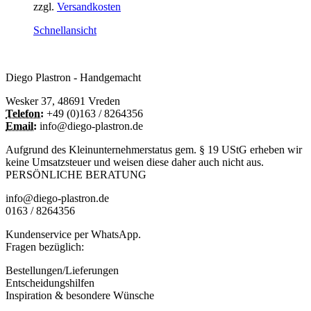
Die
zzgl.
Versandkosten
Optionen
können
Schnellansicht
auf
der
Produktseite
Diego Plastron - Handgemacht
gewählt
werden
Wesker 37, 48691 Vreden
Telefon:
+49 (0)163 / 8264356
Email:
info@diego-plastron.de
Aufgrund des Kleinunternehmerstatus gem. § 19 UStG erheben wir
keine Umsatzsteuer und weisen diese daher auch nicht aus.
PERSÖNLICHE BERATUNG
info@diego-plastron.de
0163 / 8264356
Kundenservice per WhatsApp.
Fragen bezüglich:
Bestellungen/Lieferungen
Entscheidungshilfen
Inspiration & besondere Wünsche