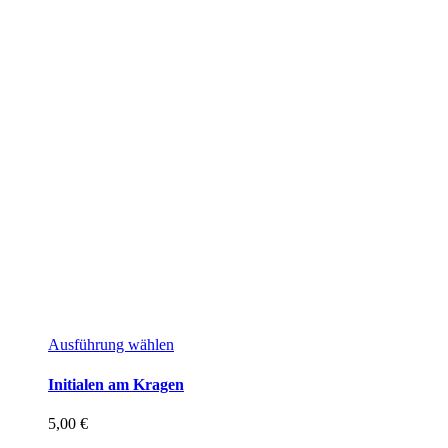
Dieses
Ausführung wählen
Produkt
weist
Initialen am Kragen
mehrere
Varianten
5,00
€
auf.