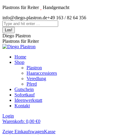
Zum
Plastrons für Reiter
Handgemacht
Inhalt
Instagram
info@diego-plastron.de
+49 163 / 82 64 356
springen
page
Search:
opens
in
Diego Plastron
new
Plastrons für Reiter
window
Home
Shop
Plastron
Haaraccessiores
Veredlung
Pferd
Gutschein
Sofortkauf
Ideenwerkstatt
Kontakt
Login
Warenkorb:
0,00
€
0
Zeige Einkaufswagen
Kasse