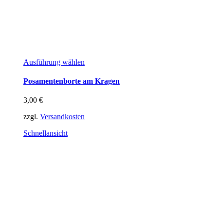
Dieses
Ausführung wählen
Produkt
weist
Posamentenborte am Kragen
mehrere
Varianten
3,00
€
auf.
Die
zzgl.
Versandkosten
Optionen
können
Schnellansicht
auf
der
Produktseite
gewählt
werden