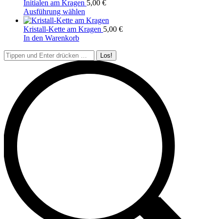
Initialen am Kragen
5,00
€
Dieses
Ausführung wählen
Produkt
weist
Kristall-Kette am Kragen
5,00
€
mehrere
In den Warenkorb
Varianten
Search:
auf.
Die
Optionen
können
auf
der
Produktseite
gewählt
werden