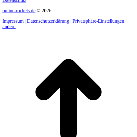
Datenschutz
online-rockets.de
© 2026
Impressum
|
Datenschutzerklärung
|
Privatsphäre-Einstellungen
ändern
t
T