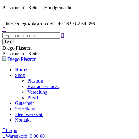
Zum
Plastrons für Reiter
Handgemacht
Inhalt
Instagram
springen
page
info@diego-plastron.de
+49 163 / 82 64 356
Search:
opens
in
new
window
Diego Plastron
Plastrons für Reiter
Home
Shop
Plastron
Haaraccessiores
Veredlung
Pferd
Gutschein
Sofortkauf
Ideenwerkstatt
Kontakt
Login
Warenkorb:
0,00
€
0