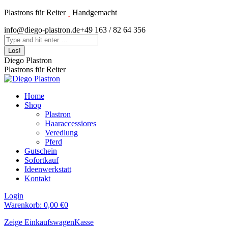
Zum
Plastrons für Reiter
Handgemacht
Inhalt
Instagram
info@diego-plastron.de
+49 163 / 82 64 356
springen
page
Search:
opens
in
Diego Plastron
new
Plastrons für Reiter
window
Home
Shop
Plastron
Haaraccessiores
Veredlung
Pferd
Gutschein
Sofortkauf
Ideenwerkstatt
Kontakt
Login
Warenkorb:
0,00
€
0
Zeige Einkaufswagen
Kasse