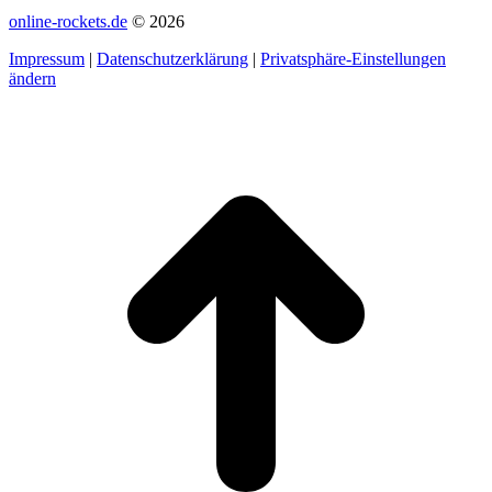
online-rockets.de
© 2026
Impressum
|
Datenschutzerklärung
|
Privatsphäre-Einstellungen
ändern
t
T