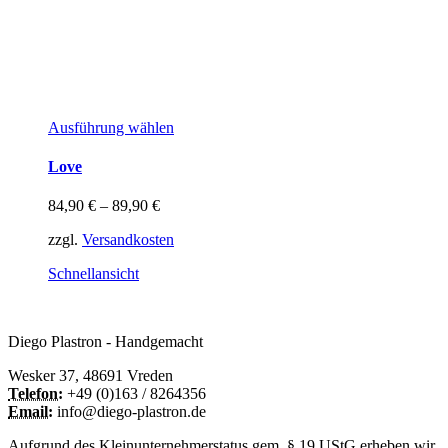
Dieses
Ausführung wählen
Produkt
weist
Love
mehrere
Varianten
84,90
€
–
89,90
€
auf.
Die
zzgl.
Versandkosten
Optionen
können
Schnellansicht
auf
der
Produktseite
Diego Plastron - Handgemacht
gewählt
werden
Wesker 37, 48691 Vreden
Telefon:
+49 (0)163 / 8264356
Email:
info@diego-plastron.de
Aufgrund des Kleinunternehmerstatus gem. § 19 UStG erheben wir