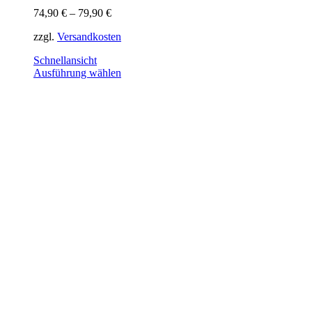
74,90
€
–
79,90
€
zzgl.
Versandkosten
Schnellansicht
Dieses
Ausführung wählen
Produkt
weist
mehrere
Varianten
auf.
Die
Optionen
können
auf
der
Produktseite
gewählt
werden