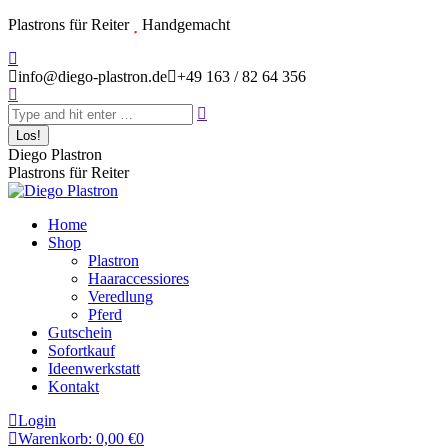
Zum
Plastrons für Reiter
Handgemacht
Inhalt
Instagram
springen
page
info@diego-plastron.de
+49 163 / 82 64 356
Search:
opens
in
new
window
Diego Plastron
Plastrons für Reiter
Home
Shop
Plastron
Haaraccessiores
Veredlung
Pferd
Gutschein
Sofortkauf
Ideenwerkstatt
Kontakt
Login
Warenkorb:
0,00
€
0