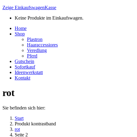
Zeige Einkaufswagen
Kasse
Keine Produkte im Einkaufswagen.
Home
Shop
Plastron
Haaraccessiores
Veredlung
Pferd
Gutschein
Sofortkauf
Ideenwerkstatt
Kontakt
rot
Sie befinden sich hier:
Start
Produkt kontrastband
rot
Seite 2