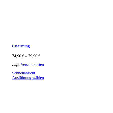
Charming
74,90
€
–
79,90
€
zzgl.
Versandkosten
Schnellansicht
Dieses
Ausführung wählen
Produkt
weist
mehrere
Varianten
auf.
Die
Optionen