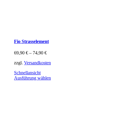
Fio Strasselement
69,90
€
–
74,90
€
zzgl.
Versandkosten
Schnellansicht
Dieses
Ausführung wählen
Produkt
weist
mehrere
Varianten
auf.
Die
Optionen
können
auf
der