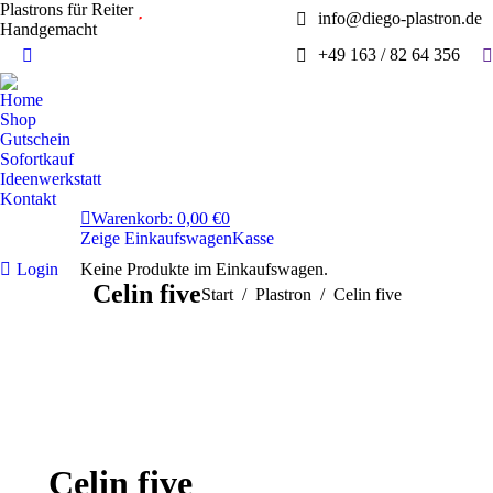
Plastrons für Reiter
info@diego-plastron.de
Handgemacht
S
+49 163 / 82 64 356
Instagram
page
Home
opens
Shop
in
Gutschein
Sofortkauf
new
Ideenwerkstatt
window
Kontakt
Warenkorb:
0,00
€
0
Zeige Einkaufswagen
Kasse
Login
Keine Produkte im Einkaufswagen.
Celin five
Sie befinden sich hier:
Start
Plastron
Celin five
Celin five