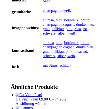
material
Satin
champagner
,
weiß
grundfarbe
alt rosa
,
blau
,
bordeaux
,
braun
,
champagner
,
cognac
,
dunkelblau
,
kragenabschluss
grau
,
hellblau
,
pink
,
rosa
,
rot
,
schwarz
,
silber
,
weiß
alt rosa
,
blau
,
bordeaux
,
braun
,
champagner
,
cognac
,
dunkelblau
,
kontrastband
grau
,
hellblau
,
pink
,
rosa
,
rot
,
schwarz
,
silber
,
weiß
mit Strass
,
schlicht
tuch
Ähnliche Produkte
Da Vinci Pearl
69,90
€
–
74,90
€
Dieses
Ausführung wählen
Produkt