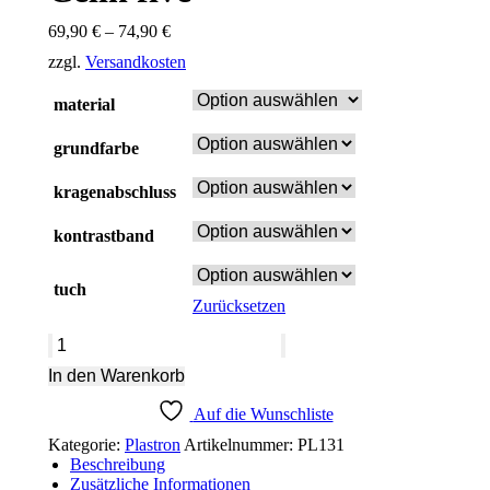
69,90
€
–
74,90
€
zzgl.
Versandkosten
material
grundfarbe
kragenabschluss
kontrastband
tuch
Zurücksetzen
Celin
five
In den Warenkorb
Menge
Auf die Wunschliste
Kategorie:
Plastron
Artikelnummer:
PL131
Beschreibung
Zusätzliche Informationen