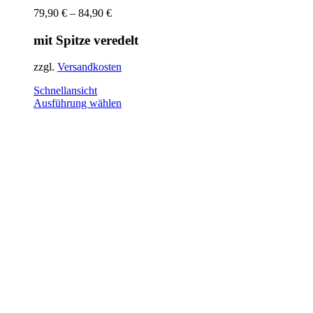
79,90
€
–
84,90
€
mit Spitze veredelt
zzgl.
Versandkosten
Schnellansicht
Dieses
Ausführung wählen
Produkt
weist
mehrere
Varianten
auf.
Die
Optionen
können
auf
der
Produktseite
gewählt
werden