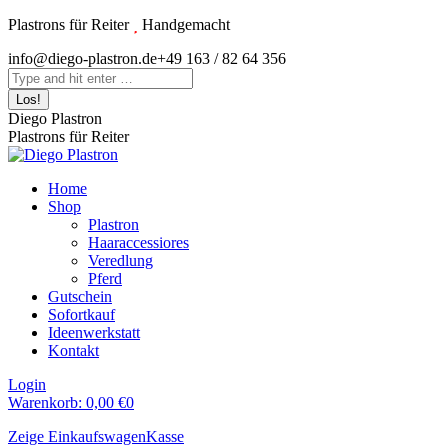
Zum
Plastrons für Reiter
Handgemacht
Inhalt
Instagram
info@diego-plastron.de
+49 163 / 82 64 356
springen
page
Search:
opens
in
Diego Plastron
new
Plastrons für Reiter
window
Home
Shop
Plastron
Haaraccessiores
Veredlung
Pferd
Gutschein
Sofortkauf
Ideenwerkstatt
Kontakt
Login
Warenkorb:
0,00
€
0
Zeige Einkaufswagen
Kasse