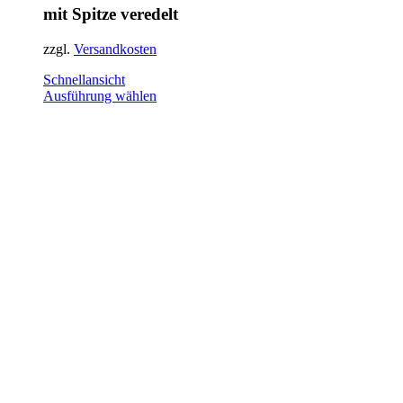
mit Spitze veredelt
zzgl.
Versandkosten
Schnellansicht
Dieses
Ausführung wählen
Produkt
weist
mehrere
Varianten
auf.
Die
Optionen
können
auf
der
Produktseite
gewählt
werden