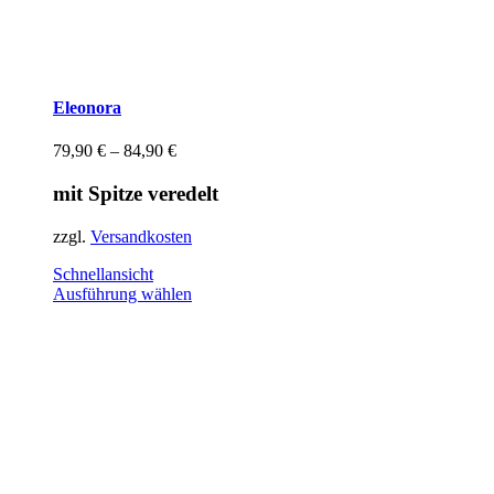
Eleonora
79,90
€
–
84,90
€
mit Spitze veredelt
zzgl.
Versandkosten
Schnellansicht
Dieses
Ausführung wählen
Produkt
weist
mehrere
Varianten
auf.
Die
Optionen
können
auf
der