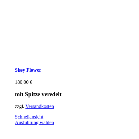
Sissy Flower
180,00
€
mit Spitze veredelt
zzgl.
Versandkosten
Schnellansicht
Dieses
Ausführung wählen
Produkt
weist
mehrere