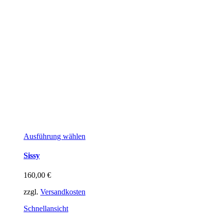
Dieses
Ausführung wählen
Produkt
weist
Sissy
mehrere
Varianten
160,00
€
auf.
Die
zzgl.
Versandkosten
Optionen
können
Schnellansicht
auf