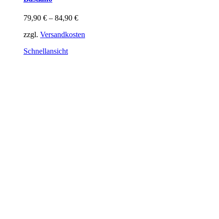
mehrere
Varianten
79,90
€
–
84,90
€
auf.
Die
zzgl.
Versandkosten
Optionen
können
Schnellansicht
auf
der
Produktseite
gewählt
werden