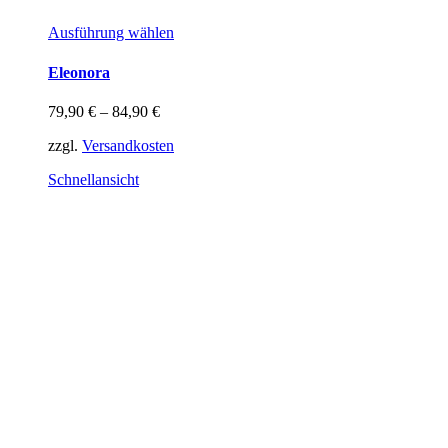
Dieses
Ausführung wählen
Produkt
weist
Eleonora
mehrere
Varianten
79,90
€
–
84,90
€
auf.
Die
zzgl.
Versandkosten
Optionen
können
Schnellansicht
auf
der
Produktseite
gewählt
werden