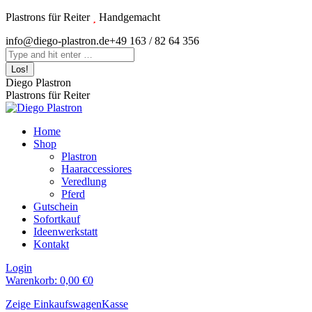
Zum
Plastrons für Reiter
Handgemacht
Inhalt
Instagram
info@diego-plastron.de
+49 163 / 82 64 356
springen
page
Search:
opens
in
Diego Plastron
new
Plastrons für Reiter
window
Home
Shop
Plastron
Haaraccessiores
Veredlung
Pferd
Gutschein
Sofortkauf
Ideenwerkstatt
Kontakt
Login
Warenkorb:
0,00
€
0
Zeige Einkaufswagen
Kasse