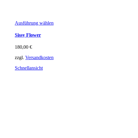
Dieses
Ausführung wählen
Produkt
weist
Sissy Flower
mehrere
Varianten
180,00
€
auf.
Die
zzgl.
Versandkosten
Optionen
können
Schnellansicht
auf
der
Produktseite
gewählt
werden