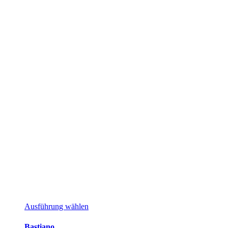
Dieses
Ausführung wählen
Produkt
weist
Bastiano