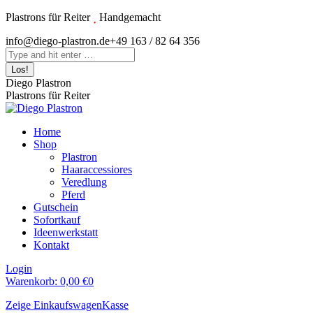
Zum
Plastrons für Reiter
Handgemacht
Inhalt
Instagram
info@diego-plastron.de
+49 163 / 82 64 356
springen
page
Search:
opens
in
Diego Plastron
new
Plastrons für Reiter
window
Home
Shop
Plastron
Haaraccessiores
Veredlung
Pferd
Gutschein
Sofortkauf
Ideenwerkstatt
Kontakt
Login
Warenkorb:
0,00
€
0
Zeige Einkaufswagen
Kasse