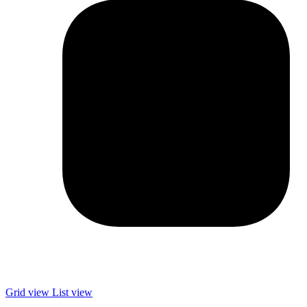
Grid view
List view