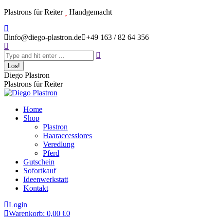
Zum
Plastrons für Reiter
Handgemacht
Inhalt
Instagram
springen
page
info@diego-plastron.de
+49 163 / 82 64 356
Search:
opens
in
new
window
Diego Plastron
Plastrons für Reiter
Home
Shop
Plastron
Haaraccessiores
Veredlung
Pferd
Gutschein
Sofortkauf
Ideenwerkstatt
Kontakt
Login
Warenkorb:
0,00
€
0