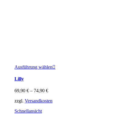
Dieses
Ausführung wählen
Produkt
weist
Lilly
mehrere
Varianten
69,90
€
–
74,90
€
auf.
Die
zzgl.
Versandkosten
Optionen
können
Schnellansicht
auf
der
Produktseite
gewählt