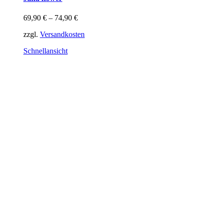
mehrere
Varianten
69,90
€
–
74,90
€
auf.
Die
zzgl.
Versandkosten
Optionen
können
Schnellansicht
auf
der
Produktseite
gewählt
werden