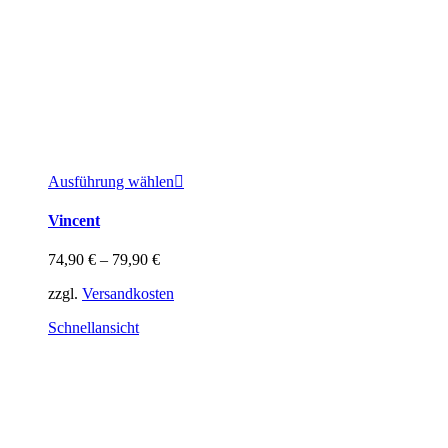
Dieses
Ausführung wählen
Produkt
weist
Vincent
mehrere
Varianten
74,90
€
–
79,90
€
auf.
Die
zzgl.
Versandkosten
Optionen
können
Schnellansicht
auf
der
Produktseite
gewählt
werden