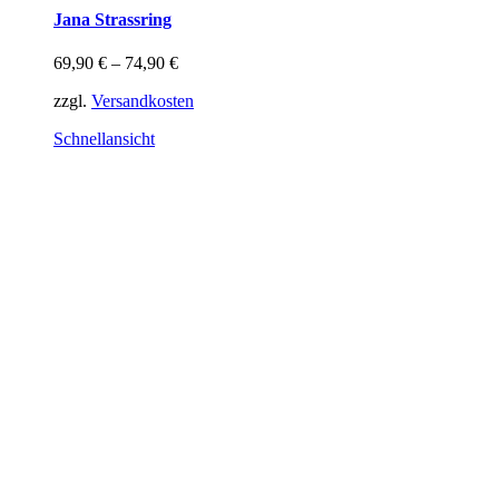
weist
Jana Strassring
mehrere
Varianten
69,90
€
–
74,90
€
auf.
Die
zzgl.
Versandkosten
Optionen
können
Schnellansicht
auf
der
Produktseite
gewählt
werden