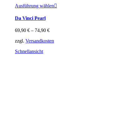
Dieses
Ausführung wählen
Produkt
weist
Da Vinci Pearl
mehrere
Varianten
69,90
€
–
74,90
€
auf.
Die
zzgl.
Versandkosten
Optionen
können
Schnellansicht
auf
der
Produktseite
gewählt
werden