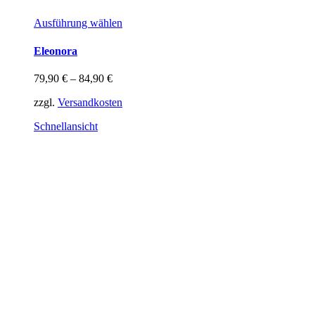
Dieses
Ausführung wählen
Produkt
weist
Eleonora
mehrere
Varianten
79,90
€
–
84,90
€
auf.
Die
zzgl.
Versandkosten
Optionen
können
Schnellansicht
auf
der
Produktseite
gewählt
werden