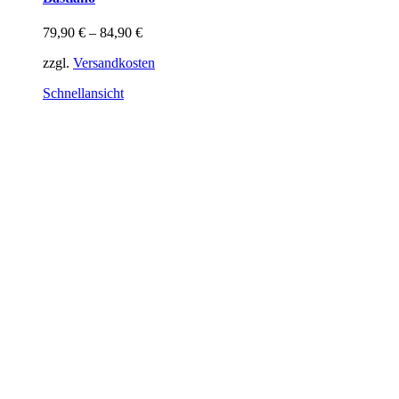
mehrere
Varianten
79,90
€
–
84,90
€
auf.
Die
zzgl.
Versandkosten
Optionen
können
Schnellansicht
auf
der
Produktseite
gewählt
werden