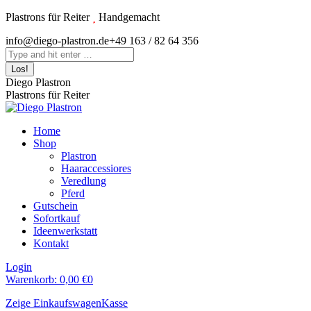
Zum
Plastrons für Reiter
Handgemacht
Inhalt
Instagram
info@diego-plastron.de
+49 163 / 82 64 356
springen
page
Search:
opens
in
Diego Plastron
new
Plastrons für Reiter
window
Home
Shop
Plastron
Haaraccessiores
Veredlung
Pferd
Gutschein
Sofortkauf
Ideenwerkstatt
Kontakt
Login
Warenkorb:
0,00
€
0
Zeige Einkaufswagen
Kasse