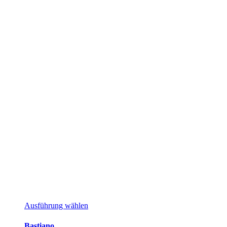
Dieses
Ausführung wählen
Produkt
weist
Bastiano