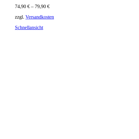
Varianten
74,90
€
–
79,90
€
auf.
Die
zzgl.
Versandkosten
Optionen
können
Schnellansicht
auf
der
Produktseite
gewählt
werden