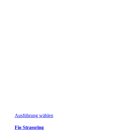
Dieses
Ausführung wählen
Produkt
weist
Fio Strassring
mehrere