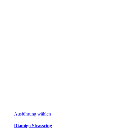
Dieses
Ausführung wählen
Produkt
weist
Diamigo Strassring
mehrere