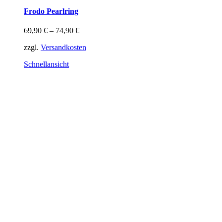
weist
Frodo Pearlring
mehrere
Varianten
69,90
€
–
74,90
€
auf.
Die
zzgl.
Versandkosten
Optionen
können
Schnellansicht
auf
der
Produktseite
gewählt
werden