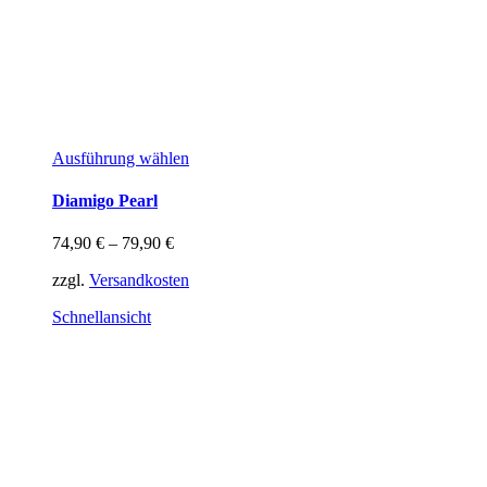
Dieses
Ausführung wählen
Produkt
weist
Diamigo Pearl
mehrere
Varianten
74,90
€
–
79,90
€
auf.
Die
zzgl.
Versandkosten
Optionen
können
Schnellansicht
auf
der
Produktseite
gewählt
werden