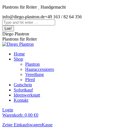
Zum
Plastrons für Reiter
Handgemacht
Inhalt
Instagram
info@diego-plastron.de
+49 163 / 82 64 356
springen
page
Search:
opens
in
Diego Plastron
new
Plastrons für Reiter
window
Home
Shop
Plastron
Haaraccessiores
Veredlung
Pferd
Gutschein
Sofortkauf
Ideenwerkstatt
Kontakt
Login
Warenkorb:
0,00
€
0
Zeige Einkaufswagen
Kasse