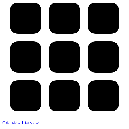
Grid view
List view