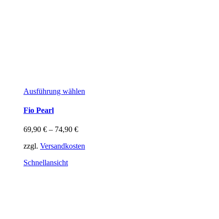
Dieses
Ausführung wählen
Produkt
weist
Fio Pearl
mehrere
Varianten
69,90
€
–
74,90
€
auf.
Die
zzgl.
Versandkosten
Optionen
können
Schnellansicht
auf
der
Produktseite
gewählt
werden