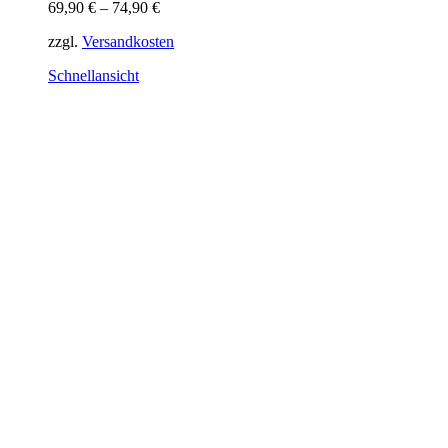
Varianten
69,90
€
–
74,90
€
auf.
Die
zzgl.
Versandkosten
Optionen
können
Schnellansicht
auf
der
Produktseite
gewählt
werden