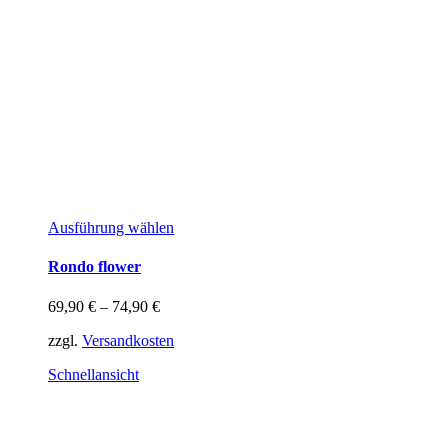
Dieses
Ausführung wählen
Produkt
weist
Rondo flower
mehrere
Varianten
69,90
€
–
74,90
€
auf.
Die
zzgl.
Versandkosten
Optionen
können
Schnellansicht
auf
der
Produktseite
gewählt