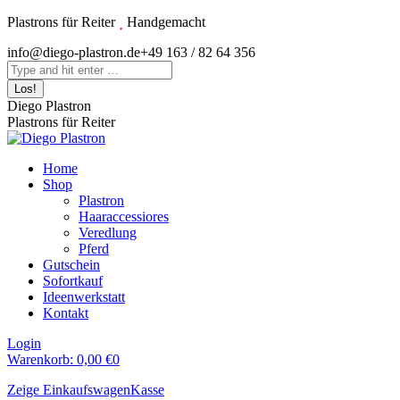
Zum
Plastrons für Reiter
Handgemacht
Inhalt
Instagram
info@diego-plastron.de
+49 163 / 82 64 356
springen
page
Search:
opens
in
Diego Plastron
new
Plastrons für Reiter
window
Home
Shop
Plastron
Haaraccessiores
Veredlung
Pferd
Gutschein
Sofortkauf
Ideenwerkstatt
Kontakt
Login
Warenkorb:
0,00
€
0
Zeige Einkaufswagen
Kasse