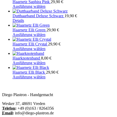
Haarnetz Saphira Pink
29,90
€
Dieses
Ausführung wählen
Produkt
weist
Dutthaarband Deluxe Schwarz
19,90
€
Dieses
mehrere
Details
Produkt
Varianten
weist
auf.
Haarnetz Elli Green
29,90
€
mehrere
Die
Dieses
Ausführung wählen
Varianten
Optionen
Produkt
auf.
können
weist
Haarnetz Elli Crystal
29,90
€
Die
auf
mehrere
Dieses
Ausführung wählen
Optionen
der
Varianten
Produkt
können
Produktseite
auf.
weist
Haarknotenband
8,00
€
auf
gewählt
Die
mehrere
Dieses
Ausführung wählen
der
werden
Optionen
Varianten
Produkt
Produktseite
können
auf.
weist
Haarnetz Elli Black
29,90
€
gewählt
auf
Die
mehrere
Dieses
Ausführung wählen
werden
der
Optionen
Varianten
Produkt
Produktseite
können
auf.
weist
gewählt
auf
Die
mehrere
Diego Plastron - Handgemacht
werden
der
Optionen
Varianten
Produktseite
können
auf.
Wesker 37, 48691 Vreden
gewählt
auf
Die
Telefon:
+49 (0)163 / 8264356
werden
der
Optionen
Email:
info@diego-plastron.de
Produktseite
können