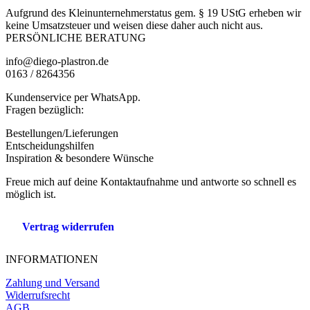
gewählt
auf
Aufgrund des Kleinunternehmerstatus gem. § 19 UStG erheben wir
werden
der
keine Umsatzsteuer und weisen diese daher auch nicht aus.
Produktseite
PERSÖNLICHE BERATUNG
gewählt
werden
info@diego-plastron.de
0163 / 8264356
Kundenservice per WhatsApp.
Fragen bezüglich:
Bestellungen/Lieferungen
Entscheidungshilfen
Inspiration & besondere Wünsche
Freue mich auf deine Kontaktaufnahme und antworte so schnell es
möglich ist.
Vertrag widerrufen
INFORMATIONEN
Zahlung und Versand
Widerrufsrecht
AGB