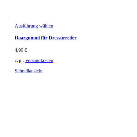
Dieses
Ausführung wählen
Produkt
weist
Haargummi für Dressurreiter
mehrere
Varianten
4,90
€
auf.
Die
zzgl.
Versandkosten
Optionen
können
Schnellansicht
auf
der
Produktseite
gewählt
werden