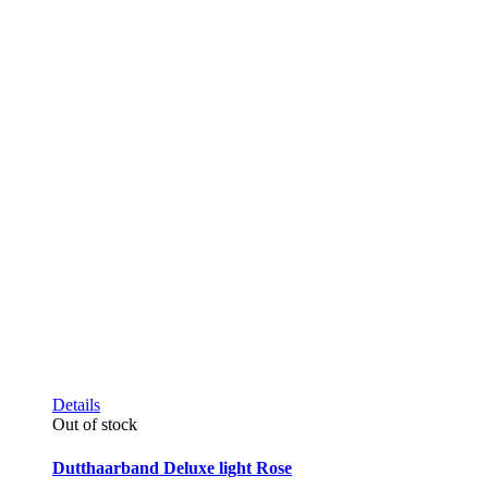
Dieses
Details
Produkt
Out of stock
weist
mehrere
Dutthaarband Deluxe light Rose
Varianten