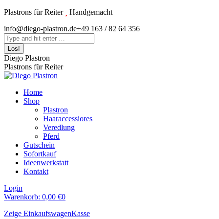
Zum
Plastrons für Reiter
Handgemacht
Inhalt
Instagram
info@diego-plastron.de
+49 163 / 82 64 356
springen
page
Search:
opens
in
Diego Plastron
new
Plastrons für Reiter
window
Home
Shop
Plastron
Haaraccessiores
Veredlung
Pferd
Gutschein
Sofortkauf
Ideenwerkstatt
Kontakt
Login
Warenkorb:
0,00
€
0
Zeige Einkaufswagen
Kasse