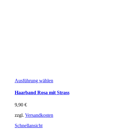
Dieses
Ausführung wählen
Produkt
weist
Haarband Rosa mit Strass
mehrere
Varianten
9,90
€
auf.
Die
zzgl.
Versandkosten
Optionen
können
Schnellansicht
auf
der