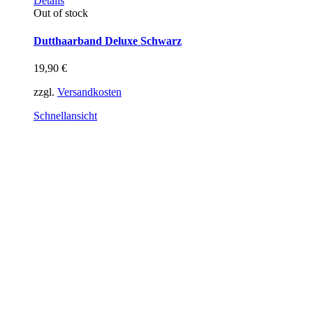
Details
Produkt
Out of stock
weist
mehrere
Dutthaarband Deluxe Schwarz
Varianten
auf.
19,90
€
Die
Optionen
zzgl.
Versandkosten
können
auf
Schnellansicht
der
Produktseite
gewählt
werden