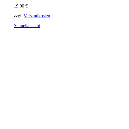
auf.
19,90
€
Die
Optionen
zzgl.
Versandkosten
können
auf
Schnellansicht
der
Produktseite
gewählt
werden