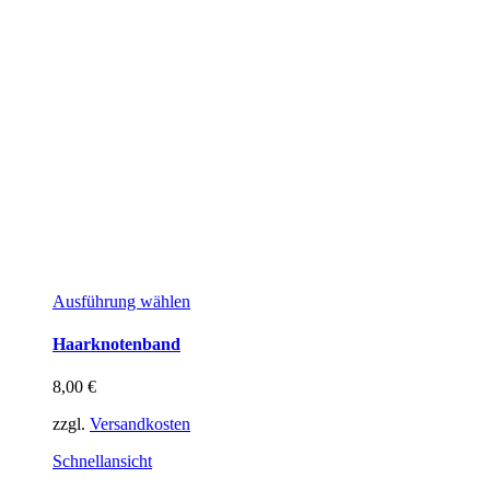
Dieses
Ausführung wählen
Produkt
weist
Haarknotenband
mehrere
Varianten
8,00
€
auf.
Die
zzgl.
Versandkosten
Optionen
können
Schnellansicht
auf