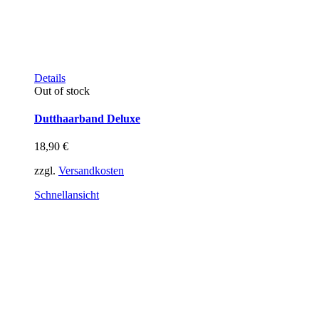
Dieses
Details
Produkt
Out of stock
weist
mehrere
Dutthaarband Deluxe
Varianten
auf.
18,90
€
Die
Optionen
zzgl.
Versandkosten
können
auf
Schnellansicht
der
Produktseite
gewählt
werden