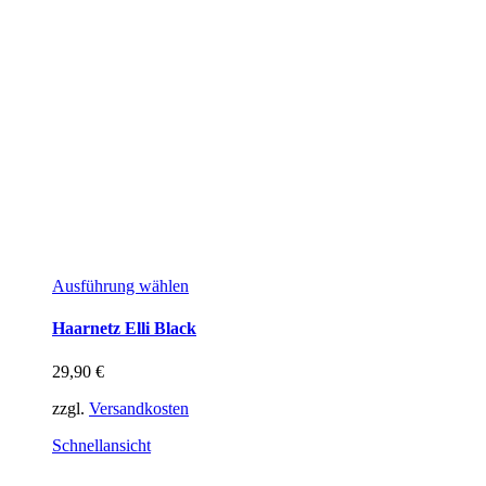
Dieses
Ausführung wählen
Produkt
weist
Haarnetz Elli Black
mehrere
Varianten
29,90
€
auf.
Die
zzgl.
Versandkosten
Optionen
können
Schnellansicht
auf
der