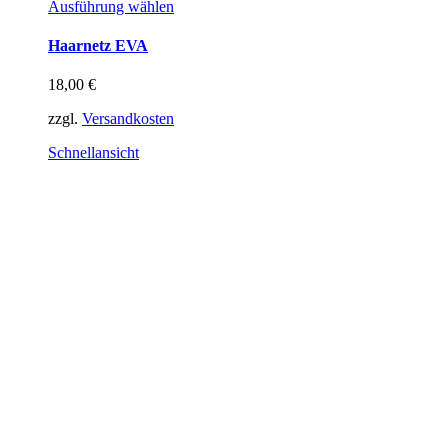
Dieses
Ausführung wählen
Produkt
weist
Haarnetz EVA
mehrere
Varianten
18,00
€
auf.
Die
zzgl.
Versandkosten
Optionen
können
Schnellansicht
auf
der
Produktseite
gewählt
werden