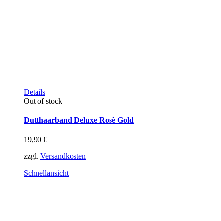
Dieses
Details
Produkt
Out of stock
weist
mehrere
Dutthaarband Deluxe Rosè Gold
Varianten
auf.
19,90
€
Die
Optionen
zzgl.
Versandkosten
können
auf
Schnellansicht
der
Produktseite
gewählt
werden