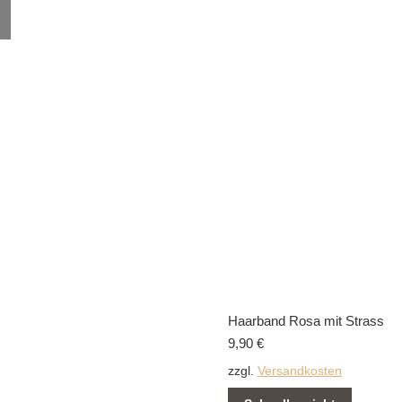
können
auf
der
Produktseite
gewählt
werden
Haarband Rosa mit Strass
9,90
€
zzgl.
Versandkosten