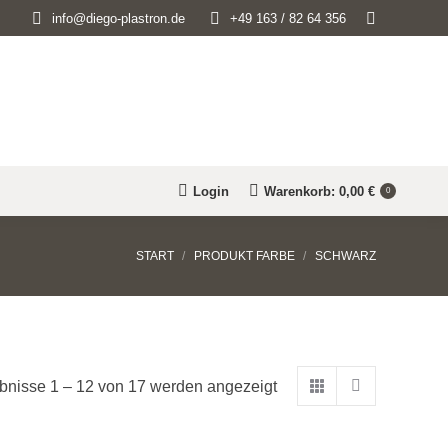
Search:
info@diego-plastron.de
+49 163 / 82 64 356
Login
Warenkorb:
0,00
€
0
Sie befinden sich hier:
START
PRODUKT FARBE
SCHWARZ
bnisse 1 – 12 von 17 werden angezeigt