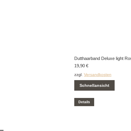
Dutthaarband Deluxe light Ro
19,90
€
zzgl.
Versandkosten
Schnellansicht
Dieses
Details
Produkt
weist
mehrere
Varianten
auf.