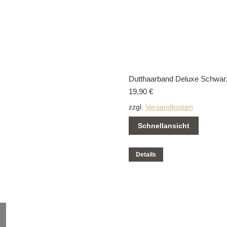
Dutthaarband Deluxe Schwar
19,90
€
zzgl.
Versandkosten
Schnellansicht
Dieses
Details
Produkt
weist
mehrere
Varianten
auf.
Die
Optionen