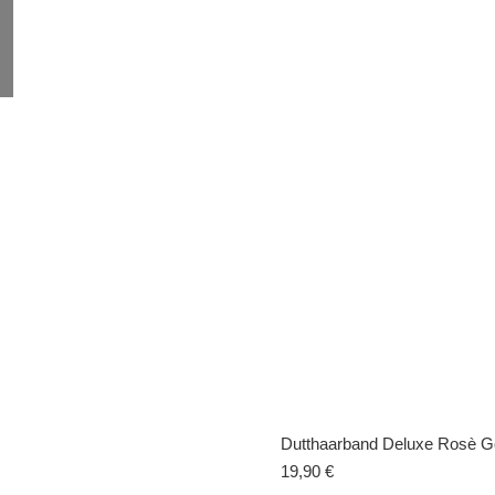
Die
Optionen
können
auf
der
Produktseite
gewählt
werden
Dutthaarband Deluxe Rosè G
19,90
€