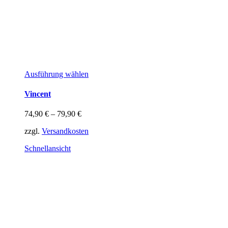
Dieses
Ausführung wählen
Produkt
weist
Vincent
mehrere
Varianten
74,90
€
–
79,90
€
auf.
Die
zzgl.
Versandkosten
Optionen
können
Schnellansicht
auf
der
Produktseite
gewählt
werden