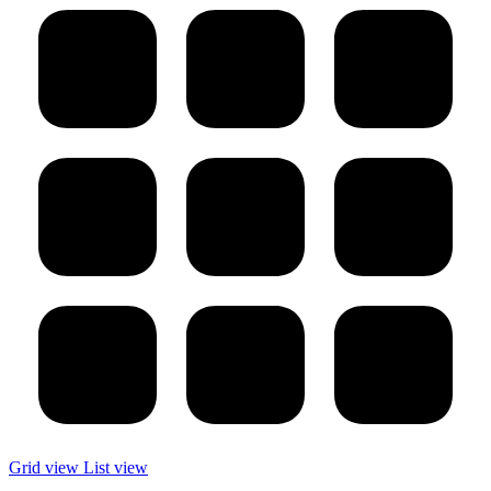
Grid view
List view