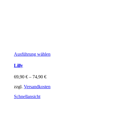
Dieses
Ausführung wählen
Produkt
weist
Lilly
mehrere
Varianten
69,90
€
–
74,90
€
auf.
Die
zzgl.
Versandkosten
Optionen
können
Schnellansicht
auf
der
Produktseite
gewählt
werden