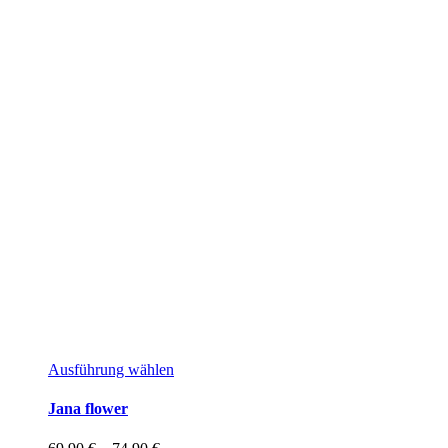
Dieses
Ausführung wählen
Produkt
weist
Jana flower
mehrere
Varianten