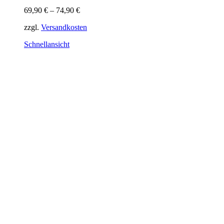
Varianten
69,90
€
–
74,90
€
auf.
Die
zzgl.
Versandkosten
Optionen
können
Schnellansicht
auf
der
Produktseite
gewählt
werden