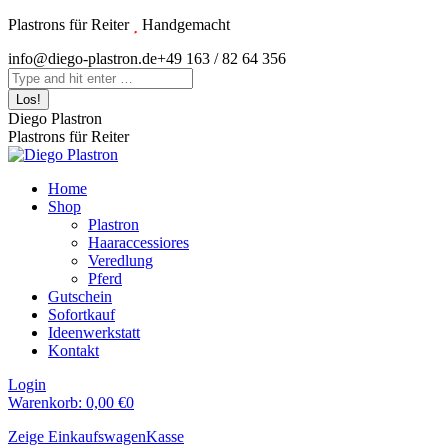
Zum
Plastrons für Reiter
Handgemacht
Inhalt
Instagram
info@diego-plastron.de
+49 163 / 82 64 356
springen
page
Search:
opens
in
Diego Plastron
new
Plastrons für Reiter
window
Home
Shop
Plastron
Haaraccessiores
Veredlung
Pferd
Gutschein
Sofortkauf
Ideenwerkstatt
Kontakt
Login
Warenkorb:
0,00
€
0
Zeige Einkaufswagen
Kasse