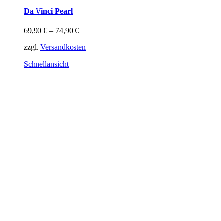
weist
Da Vinci Pearl
mehrere
Varianten
69,90
€
–
74,90
€
auf.
Die
zzgl.
Versandkosten
Optionen
können
Schnellansicht
auf
der
Produktseite
gewählt
werden