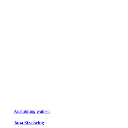
Dieses
Ausführung wählen
Produkt
weist
Jana Strassring
mehrere