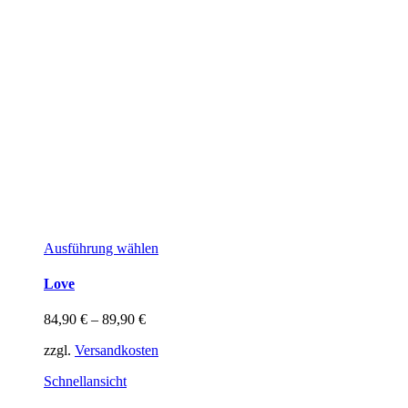
Dieses
Ausführung wählen
Produkt
weist
Love
mehrere
Varianten
84,90
€
–
89,90
€
auf.
Die
zzgl.
Versandkosten
Optionen
können
Schnellansicht
auf