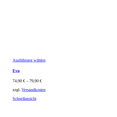
Dieses
Ausführung wählen
Produkt
weist
Eva
mehrere
Varianten
74,90
€
–
79,90
€
auf.
Die
zzgl.
Versandkosten
Optionen
können
Schnellansicht
auf
der
Produktseite
gewählt