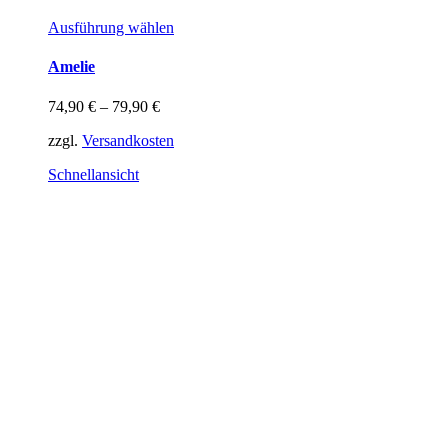
Dieses
Ausführung wählen
Produkt
weist
Amelie
mehrere
Varianten
74,90
€
–
79,90
€
auf.
Die
zzgl.
Versandkosten
Optionen
können
Schnellansicht
auf
der
Produktseite
gewählt
werden