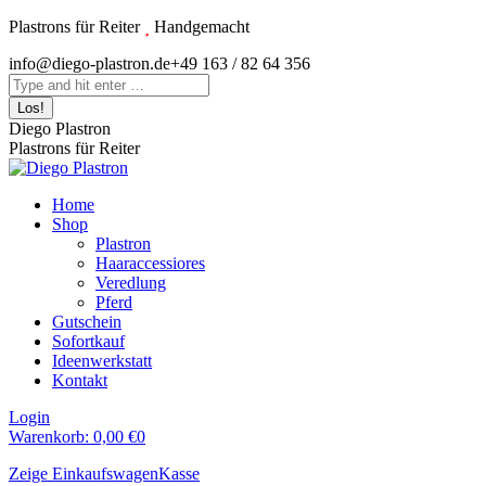
Zum
Plastrons für Reiter
Handgemacht
Inhalt
Instagram
info@diego-plastron.de
+49 163 / 82 64 356
springen
page
Search:
opens
in
Diego Plastron
new
Plastrons für Reiter
window
Home
Shop
Plastron
Haaraccessiores
Veredlung
Pferd
Gutschein
Sofortkauf
Ideenwerkstatt
Kontakt
Login
Warenkorb:
0,00
€
0
Zeige Einkaufswagen
Kasse