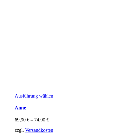
Dieses
Ausführung wählen
Produkt
weist
Anne
mehrere
Varianten
69,90
€
–
74,90
€
auf.
Die
zzgl.
Versandkosten
Optionen