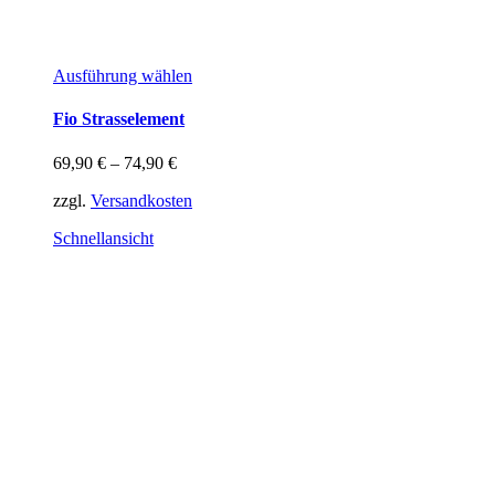
Dieses
Ausführung wählen
Produkt
weist
Fio Strasselement
mehrere
Varianten
69,90
€
–
74,90
€
auf.
Die
zzgl.
Versandkosten
Optionen
können
Schnellansicht
auf
der
Produktseite
gewählt
werden