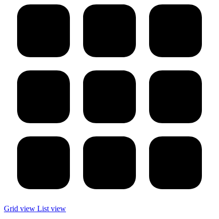
Grid view
List view