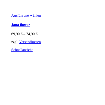
Dieses
Ausführung wählen
Produkt
weist
Jana flower
mehrere
Varianten
69,90
€
–
74,90
€
auf.
Die
zzgl.
Versandkosten
Optionen
können
Schnellansicht
auf
der
Produktseite
gewählt
werden