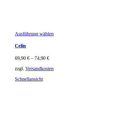
Dieses
Ausführung wählen
Produkt
weist
Celin
mehrere
Varianten
69,90
€
–
74,90
€
auf.
Die
zzgl.
Versandkosten
Optionen
können
Schnellansicht
auf
der
Produktseite
gewählt
werden